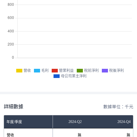
營收
毛利
營業利益
稅前淨利
稅後淨利
母公司業主淨利
詳細數據
數據單位：千元
2023-Q4
2024-Q2
2024-Q4
年度/季度
營收
無
無
無