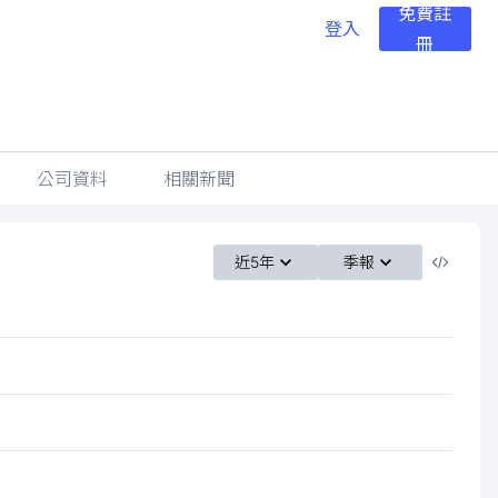
免費註
登入
冊
公司資料
相關新聞
近5年
季報