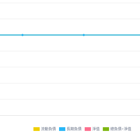
流動負債
長期負債
淨值
總負債+淨值