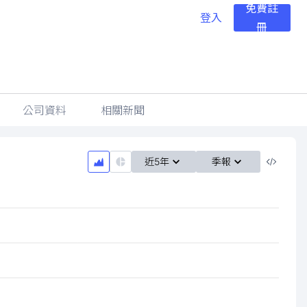
免費註
登入
冊
公司資料
相關新聞
近5年
季報