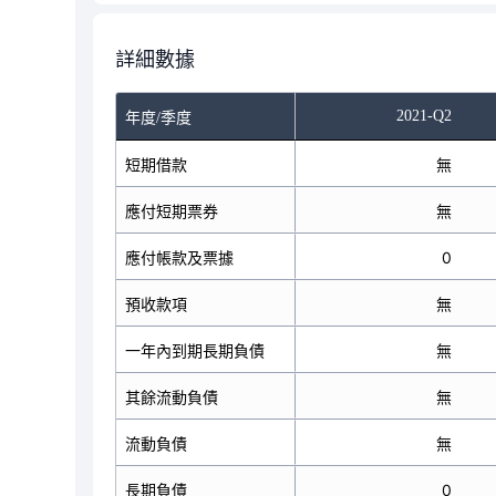
詳細數據
2021-Q2
年度/季度
短期借款
無
應付短期票券
無
應付帳款及票據
0
預收款項
無
一年內到期長期負債
無
其餘流動負債
無
流動負債
無
長期負債
0