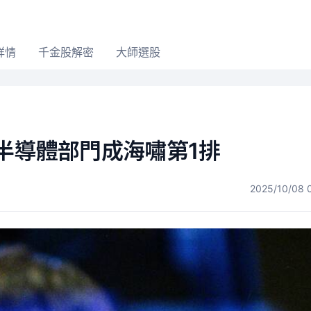
詳情
千金股解密
大師選股
半導體部門成海嘯第1排
2025/10/08 