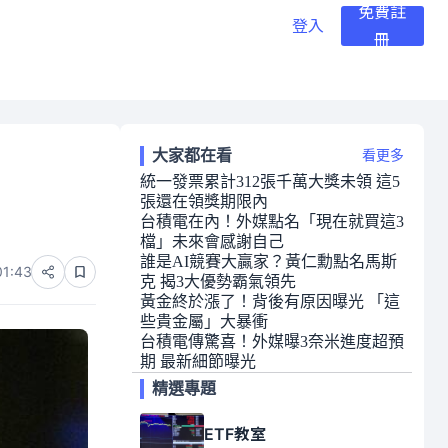
免費註
登入
冊
大家都在看
看更多
統一發票累計312張千萬大獎未領 這5
張還在領獎期限內
台積電在內！外媒點名「現在就買這3
檔」未來會感謝自己
誰是AI競賽大贏家？黃仁勳點名馬斯
01:43
克 揭3大優勢霸氣領先
黃金終於漲了！背後有原因曝光 「這
些貴金屬」大暴衝
台積電傳驚喜！外媒曝3奈米進度超預
期 最新細節曝光
精選專題
ETF教室