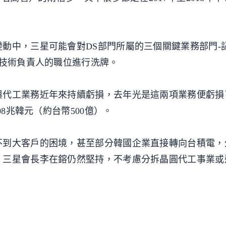
動中，三星可能會對DS部門所屬的三個關鍵業務部門-
和技術負責人的職位進行洗牌。
代工業務近年來持續虧損，去年光是這兩項業務便虧損了3
08兆韓元（約台幣500億）。
不到大客戶的困境，甚至部分韓國企業直接轉向台積電，
三星會長李在鎔仍然堅持，不考慮分拆晶圓代工事業或邏