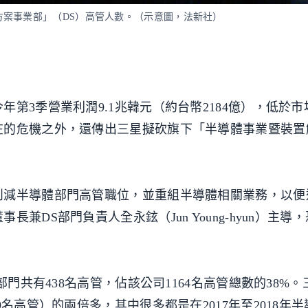
案事業部」（DS）高管人數。（示意圖，法新社）
第3季營業利潤9.1兆韓元（約台幣2184億），低於
在的危機之外，還傳出三星擬砍旗下「半導體事業暨裝置
削減半導體部門高管職位，並重組半導體相關業務，以便
兼DS部門負責人全永鉉（Jun Young-hyun）主導
部門共有438名高管，佔該公司1164名高管總數的38%
名高管）的兩倍多，其中很多都是在2017年至2018年