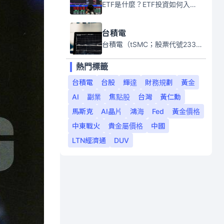
ETF是什麼？ETF投資如何入門？本系列專題文章將會告訴你新手必須知道的ETF基礎知識。
台積電
台積電（tSMC；股票代號2330）是全球領先的半導體代工公司，成立於1987年，總部位於台灣新竹。且已於美國、日本、德國及中國設廠，台積電是全球首家專業積體電路製造服務公司，也是全球最先進和最大規模的半導體代工廠。
熱門標籤
台積電
台股
輝達
財務規劃
黃金
AI
副業
焦點股
台灣
黃仁勳
馬斯克
AI晶片
鴻海
Fed
黃金價格
中東戰火
貴金屬價格
中國
LTN經濟通
DUV