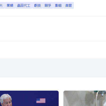
片
業績
晶圓代工
虧損
競爭
重組
高管