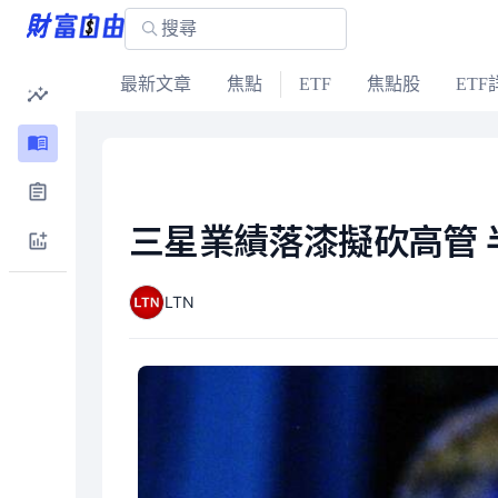
最新文章
焦點
ETF
焦點股
ETF
三星業績落漆擬砍高管 
LTN