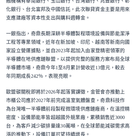
融機構有華南銀行、玉山銀行、台灣銀行、兆豐銀行、彰
化銀行、台北富邦及中國信託，此次聯貸資金主要是用來
支應建廠等資本性支出與購料週轉金。
一銀指出，奇鼎長期深耕半導體製程環境設備與節能潔淨
工程等專業領域，近年在新加坡、印尼、越南等新南向國
家設立營運據點，並自2023年起加入由家登精密領軍的
半導體在地供應鏈聯盟，以提供完整的服務方案布局全球
半導體市場，奇鼎今年1至8月累計營收近13億元，較去
年同期成長242％，表現亮眼。
歐盟碳關稅即將於2026年起落實課徵，金管會亦推動上
市櫃公司應於2027年前完成溫室氣體盤查，奇鼎科技作
為台灣唯一半導體前段製程微環境供應鏈廠商，在溫控精
密度、設備節能率皆超越國外競業廠，累積銷售近3000
台，為客戶減少碳排量達30萬噸，在全球節能減碳需求高
漲的推動下，設備訂單可望持續增長。