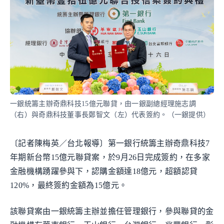
一銀統籌主辦奇鼎科技15億元聯貸，由一銀副總經理施志調
（右）與奇鼎科技董事長鄭智文（左）代表簽約。（一銀提供）
〔記者陳梅英／台北報導〕第一銀行統籌主辦奇鼎科技7
年期新台幣15億元聯貸案，於9月26日完成簽約，在多家
金融機構踴躍參與下，認購金額達18億元，超額認貸
120%，最終簽約金額為15億元。
該聯貸案由一銀統籌主辦並擔任管理銀行，參與聯貸的金