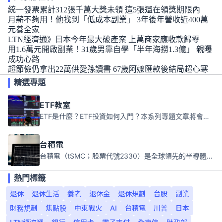
統一發票累計312張千萬大獎未領 這5張還在領獎期限內
月薪不夠用！他找到「低成本副業」 3年後年營收近400萬
元養全家
LTN經濟通》日本今年最大破產案 上萬商家應收款歸零
用1.6萬元開啟副業！31歲男靠自學「半年海撈1.3億」 親曝
成功心路
超節儉仍拿出22萬供愛孫讀書 67歲阿嬤匯款後結局超心寒
精選專題
ETF教室
ETF是什麼？ETF投資如何入門？本系列專題文章將會告訴你新手必須知道的ETF基礎知識。
台積電
台積電（tSMC；股票代號2330）是全球領先的半導體代工公司，成立於1987年，總部位於台灣新竹。且已於美國、日本、德國及中國設廠，台積電是全球首家專業積體電路製造服務公司，也是全球最先進和最大規模的半導體代工廠。
熱門標籤
退休
退休生活
養老
退休金
退休規劃
台股
副業
財務規劃
焦點股
中東戰火
AI
台積電
川普
日本