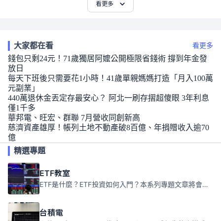
看更多
大家都在看
看更多
錢包只剩24元！71歲獨居阿嬤公開極限省錢術 撐到年金發
放日
每天下班後只需要花1小時！41歲單親媽媽打造「月入100萬
元副業」
440萬退休金丟定存最安心？ 阿北一刷存摺超傻眼 3年利息
僅1千多
華邦電、旺宏、群聯 7月營收同創新高
慈濟資產雄厚！帳列土地不動產破8百億、年捐贈收入逾70
億
精選專題
ETF教室
ETF是什麼？ETF投資如何入門？本系列專題文章將會告訴你新手必須知道的ETF基礎知識。
台積電