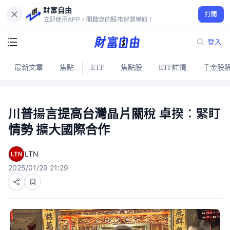
財富自由
打開
立即使用APP，開啟您的股市智慧導航！
登入
最新文章
焦點
ETF
焦點股
ETF詳情
千金股
川普揚言提高台灣晶片關稅 卓揆︰緊盯
情勢 擴大國際合作
LTN
2025/01/29 21:29