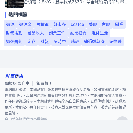
台積電（tSMC；股票代號2330）是全球領先的半導體代工公司，成立於1987年，總部位於台灣新竹。且已於美國、日本、德國及中國設廠，台積電是全球首家專業積體電路製造服務公司，也是全球最先進和最大規模的半導體代工廠。
熱門標籤
退休
退休金
台積電
好市多
costco
美股
台股
副業
財務規劃
副業收入
副業工作
副業投資
退休生活
退休規劃
定存
財報
陳時中
慈濟
律師騙慈濟
記憶體
關於財富自由
免責聲明
|
網站資料來源：本網站資料來源係根據台灣證券交易所、公開資訊觀測站、櫃
檯買賣中心，及台灣經濟新報等機構分析資料之匯整，本網站對投資人買賣不
作任何建議或暗示。本網站資料係完全來自公開資訊，若遇傳輸中斷、延遲及
更新，本網站不負任何責任。投資人對交易盈虧須自負全責，投資前請謹慎評
估風險。
自由時報版權所有不得轉載
©
2026
The Liberty Times. All Rights Reserved.