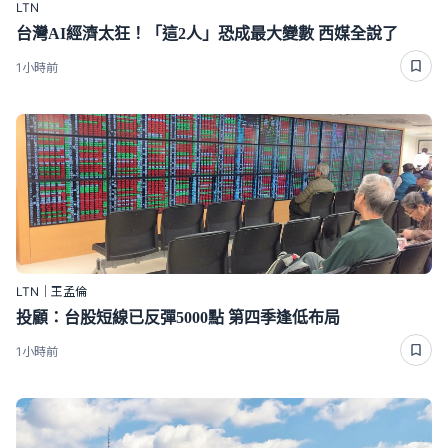
LTN
台灣AI經濟太狂！「這2人」恐成最大變數 西媒全說了
1小時前
LTN｜王孟倫
投顧：台股短線已反彈5000點 第四季逢低布局
1小時前