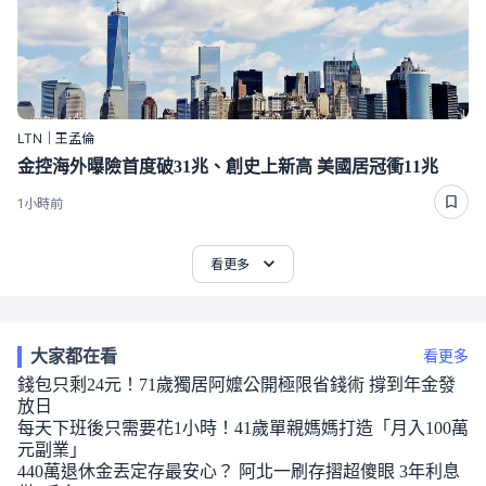
LTN｜王孟倫
金控海外曝險首度破31兆、創史上新高 美國居冠衝11兆
1小時前
看更多
大家都在看
看更多
錢包只剩24元！71歲獨居阿嬤公開極限省錢術 撐到年金發
放日
每天下班後只需要花1小時！41歲單親媽媽打造「月入100萬
元副業」
440萬退休金丟定存最安心？ 阿北一刷存摺超傻眼 3年利息