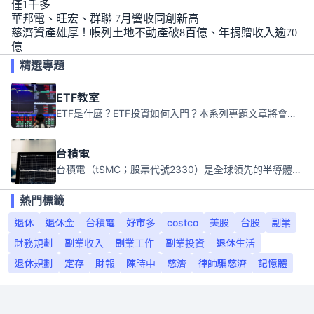
僅1千多
華邦電、旺宏、群聯 7月營收同創新高
慈濟資產雄厚！帳列土地不動產破8百億、年捐贈收入逾70
億
精選專題
ETF教室
ETF是什麼？ETF投資如何入門？本系列專題文章將會告訴你新手必須知道的ETF基礎知識。
台積電
台積電（tSMC；股票代號2330）是全球領先的半導體代工公司，成立於1987年，總部位於台灣新竹。且已於美國、日本、德國及中國設廠，台積電是全球首家專業積體電路製造服務公司，也是全球最先進和最大規模的半導體代工廠。
熱門標籤
退休
退休金
台積電
好市多
costco
美股
台股
副業
財務規劃
副業收入
副業工作
副業投資
退休生活
退休規劃
定存
財報
陳時中
慈濟
律師騙慈濟
記憶體