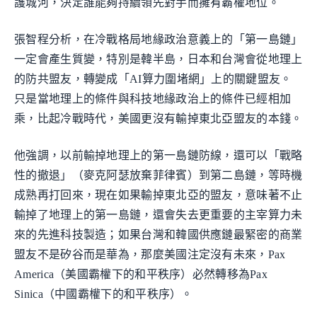
護城河，決定誰能夠持續領先對手而擁有霸權地位。
張智程分析，在冷戰格局地緣政治意義上的「第一島鏈」
一定會產生質變，特別是韓半島，日本和台灣會從地理上
的防共盟友，轉變成「AI算力圍堵網」上的關鍵盟友。
只是當地理上的條件與科技地緣政治上的條件已經相加
乘，比起冷戰時代，美國更沒有輸掉東北亞盟友的本錢。
他強調，以前輸掉地理上的第一島鏈防線，還可以「戰略
性的撤退」（麥克阿瑟放棄菲律賓）到第二島鏈，等時機
成熟再打回來，現在如果輸掉東北亞的盟友，意味著不止
輸掉了地理上的第一島鏈，還會失去更重要的主宰算力未
來的先進科技製造；如果台灣和韓國供應鏈最緊密的商業
盟友不是矽谷而是華為，那麼美國注定沒有未來，Pax
America（美國霸權下的和平秩序）必然轉移為Pax
Sinica（中國霸權下的和平秩序）。