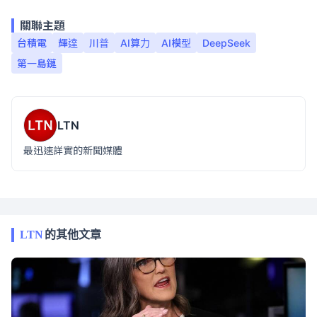
關聯主題
台積電
輝達
川普
AI算力
AI模型
DeepSeek
第一島鏈
LTN
最迅速詳實的新聞媒體
LTN
的其他文章