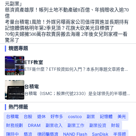
元副業」
慈濟資產雄厚！帳列土地不動產破8百億、年捐贈收入逾70
億
考量台積電1風險！外媒另曝兩家公司值得買進並長期持有
記憶體價格明年第2季見頂？花旗大砍美光目標價了
70旬夫婦擁500萬存款賣房搬去海邊 2年後女兒到家裡一看
驚呆了
精選專題
ETF教室
ETF是什麼？ETF投資如何入門？本系列專題文章將會告訴你新手必須知道的ETF基礎知識。
台積電
台積電（tSMC；股票代號2330）是全球領先的半導體代工公司，成立於1987年，總部位於台灣新竹。且已於美國、日本、德國及中國設廠，台積電是全球首家專業積體電路製造服務公司，也是全球最先進和最大規模的半導體代工廠。
熱門標籤
台積電
台股
退休
好市多
costco
副業
記憶體
美光
財務規劃
DRAM
副業收入
副業工作
副業投資
財報
陳時中
慈濟
律師騙慈濟
NAND Flash
SanDisk
半導體