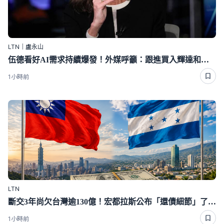
LTN｜盧永山
伍德看好AI需求持續爆發！外媒呼籲：跟進買入輝達和台積電
1小時前
LTN
斷交3年尚欠台灣逾130億！宏都拉斯公布「還債細節」了 竟然只還6％
1小時前