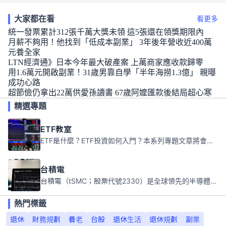
大家都在看
看更多
統一發票累計312張千萬大獎未領 這5張還在領獎期限內
月薪不夠用！他找到「低成本副業」 3年後年營收近400萬
元養全家
LTN經濟通》日本今年最大破產案 上萬商家應收款歸零
用1.6萬元開啟副業！31歲男靠自學「半年海撈1.3億」 親曝
成功心路
超節儉仍拿出22萬供愛孫讀書 67歲阿嬤匯款後結局超心寒
精選專題
ETF教室
ETF是什麼？ETF投資如何入門？本系列專題文章將會告訴你新手必須知道的ETF基礎知識。
台積電
台積電（tSMC；股票代號2330）是全球領先的半導體代工公司，成立於1987年，總部位於台灣新竹。且已於美國、日本、德國及中國設廠，台積電是全球首家專業積體電路製造服務公司，也是全球最先進和最大規模的半導體代工廠。
熱門標籤
退休
財務規劃
養老
台股
退休生活
退休規劃
副業