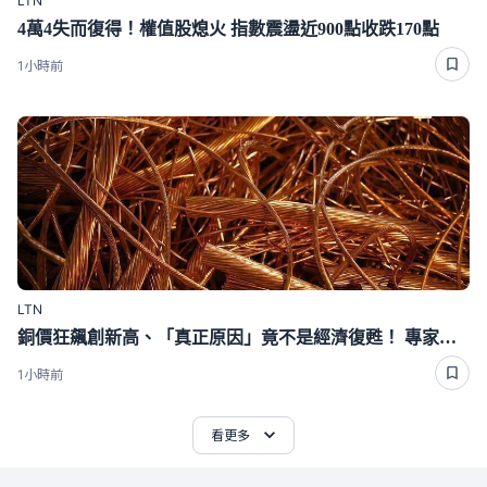
LTN
4萬4失而復得！權值股熄火 指數震盪近900點收跌170點
1小時前
LTN
銅價狂飆創新高、「真正原因」竟不是經濟復甦！ 專家全說了
1小時前
看更多