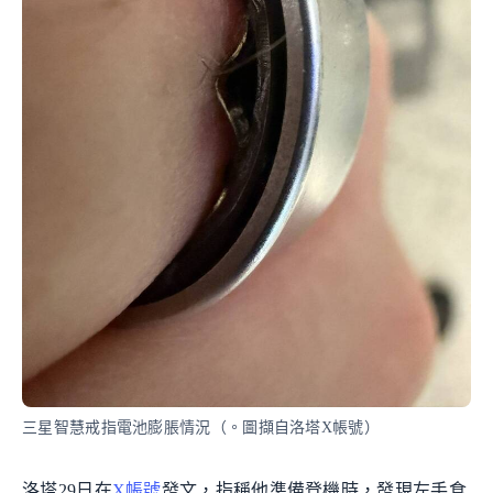
三星智慧戒指電池膨脹情況（。圖擷自洛塔X帳號）
洛塔29日在
X帳號
發文，指稱他準備登機時，發現左手食