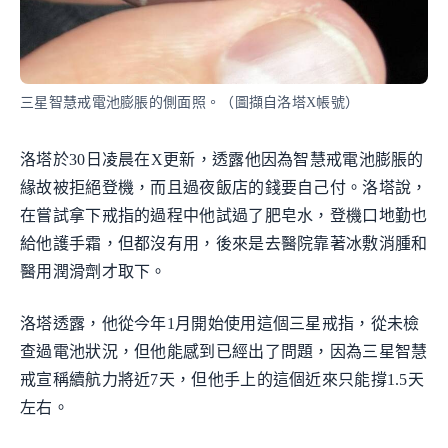
三星智慧戒電池膨脹的側面照。（圖擷自洛塔X帳號）
洛塔於30日凌晨在X更新，透露他因為智慧戒電池膨脹的
緣故被拒絕登機，而且過夜飯店的錢要自己付。洛塔說，
在嘗試拿下戒指的過程中他試過了肥皂水，登機口地勤也
給他護手霜，但都沒有用，後來是去醫院靠著冰敷消腫和
醫用潤滑劑才取下。
洛塔透露，他從今年1月開始使用這個三星戒指，從未檢
查過電池狀況，但他能感到已經出了問題，因為三星智慧
戒宣稱續航力將近7天，但他手上的這個近來只能撐1.5天
左右。