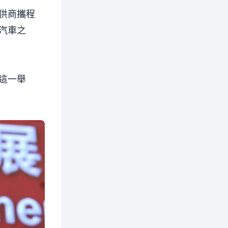
供商攜程
汽車之
這一舉