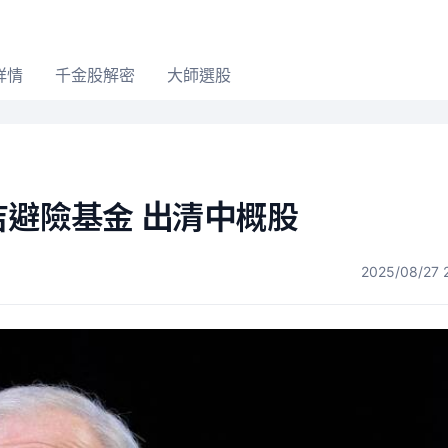
詳情
千金股解密
大師選股
吉避險基金 出清中概股
2025/08/27 