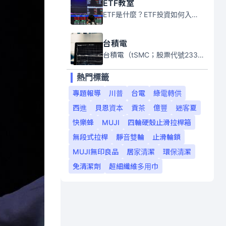
ETF教室
ETF是什麼？ETF投資如何入門？本系列專題文章將會告訴你新手必須知道的ETF基礎知識。
台積電
台積電（tSMC；股票代號2330）是全球領先的半導體代工公司，成立於1987年，總部位於台灣新竹。且已於美國、日本、德國及中國設廠，台積電是全球首家專業積體電路製造服務公司，也是全球最先進和最大規模的半導體代工廠。
熱門標籤
專題報導
川普
台電
綠電轉供
西進
貝恩資本
貢茶
億豐
迷客夏
快樂蜂
MUJI
四輪硬殼止滑拉桿箱
無段式拉桿
靜音雙輪
止滑輪鎖
MUJI無印良品
居家清潔
環保清潔
免清潔劑
超細纖維多用巾