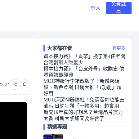
免費註
登入
冊
大家都在看
看更多
資本接力賽》「貢茶」換了第4任老闆
台灣創辦人賺最少
資本接力賽》「台皮外骨」收購史 億
豐窗飾最經典
MUJI神級行李箱改版了！新增密碼
22:24
鎖、新色登場 日網大推「1功能」超
好用
MUJI清潔神器爆紅！免清潔劑也能去
油污 日網狂讚「一物多用」超實用
斷交19年真的好想念？台灣晶片實力
太香 哥斯大黎加又要來台了
精選專題