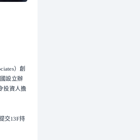
ates）創
中國設立辦
令投資人擔
交13F持