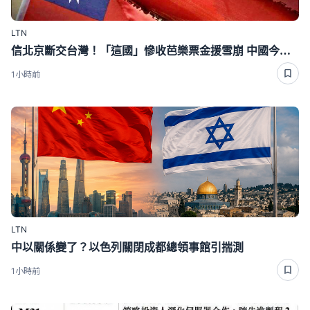
LTN
信北京斷交台灣！「這國」慘收芭樂票金援雪崩 中國今年只給26萬
1小時前
LTN
中以關係變了？以色列關閉成都總領事館引揣測
1小時前