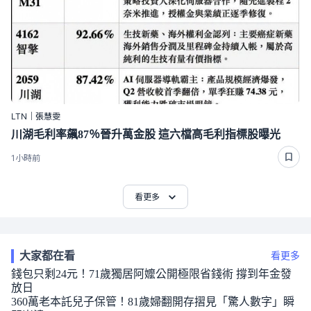
LTN｜張慧雯
川湖毛利率飆87％晉升萬金股 這六檔高毛利指標股曝光
1小時前
看更多
大家都在看
看更多
錢包只剩24元！71歲獨居阿嬤公開極限省錢術 撐到年金發
放日
360萬老本託兒子保管！81歲婦翻開存摺見「驚人數字」瞬