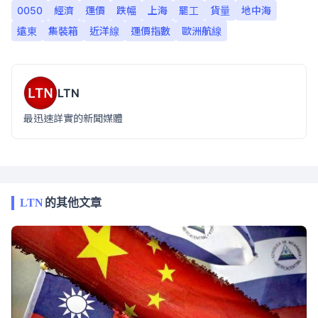
0050
經濟
運價
跌幅
上海
罷工
貨量
地中海
遠東
集裝箱
近洋線
運價指數
歐洲航線
LTN
最迅速詳實的新聞媒體
LTN
的其他文章