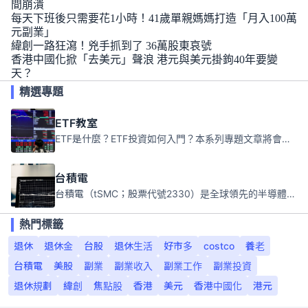
間崩潰
每天下班後只需要花1小時！41歲單親媽媽打造「月入100萬
元副業」
緯創一路狂瀉！兇手抓到了 36萬股東哀號
香港中國化掀「去美元」聲浪 港元與美元掛鉤40年要變
天？
精選專題
ETF教室
ETF是什麼？ETF投資如何入門？本系列專題文章將會告訴你新手必須知道的ETF基礎知識。
台積電
台積電（tSMC；股票代號2330）是全球領先的半導體代工公司，成立於1987年，總部位於台灣新竹。且已於美國、日本、德國及中國設廠，台積電是全球首家專業積體電路製造服務公司，也是全球最先進和最大規模的半導體代工廠。
熱門標籤
退休
退休金
台股
退休生活
好市多
costco
養老
台積電
美股
副業
副業收入
副業工作
副業投資
退休規劃
緯創
焦點股
香港
美元
香港中國化
港元