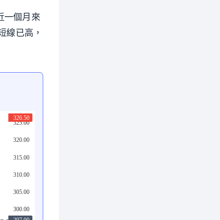
價近一個月來
價短線已高，