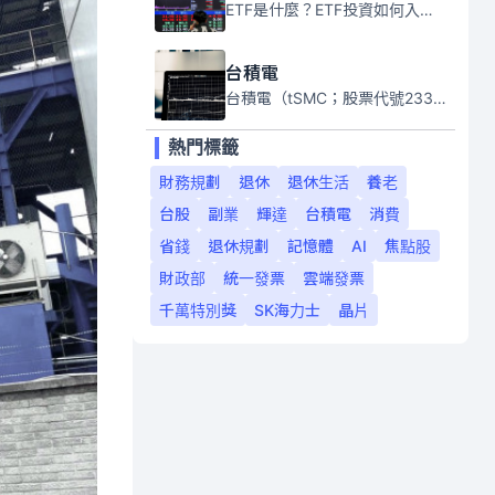
ETF是什麼？ETF投資如何入門？本系列專題文章將會告訴你新手必須知道的ETF基礎知識。
台積電
台積電（tSMC；股票代號2330）是全球領先的半導體代工公司，成立於1987年，總部位於台灣新竹。且已於美國、日本、德國及中國設廠，台積電是全球首家專業積體電路製造服務公司，也是全球最先進和最大規模的半導體代工廠。
熱門標籤
財務規劃
退休
退休生活
養老
台股
副業
輝達
台積電
消費
省錢
退休規劃
記憶體
AI
焦點股
財政部
統一發票
雲端發票
千萬特別獎
SK海力士
晶片