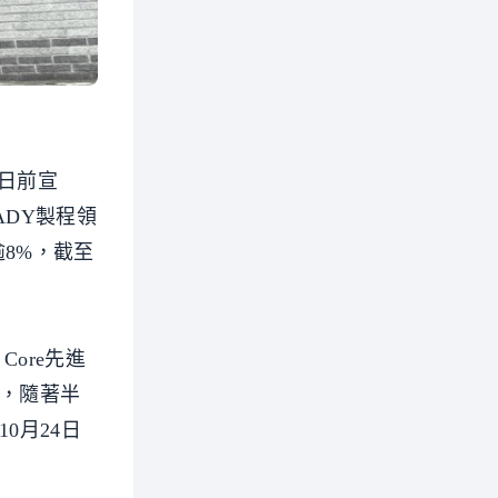
日前宣
ADY製程領
逾8%，截至
 Core先進
揮，隨著半
0月24日