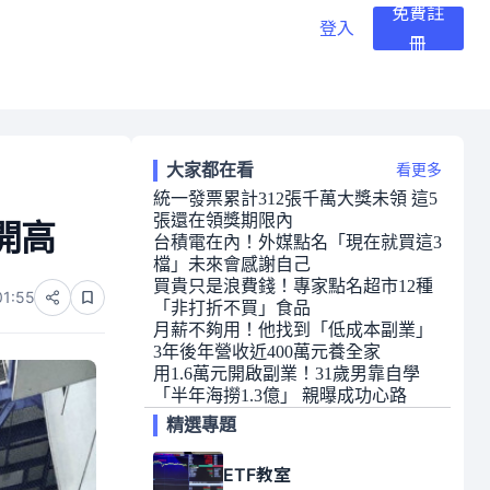
免費註
登入
冊
大家都在看
看更多
統一發票累計312張千萬大獎未領 這5
張還在領獎期限內
開高
台積電在內！外媒點名「現在就買這3
檔」未來會感謝自己
買貴只是浪費錢！專家點名超市12種
01:55
「非打折不買」食品
月薪不夠用！他找到「低成本副業」
3年後年營收近400萬元養全家
用1.6萬元開啟副業！31歲男靠自學
「半年海撈1.3億」 親曝成功心路
精選專題
ETF教室