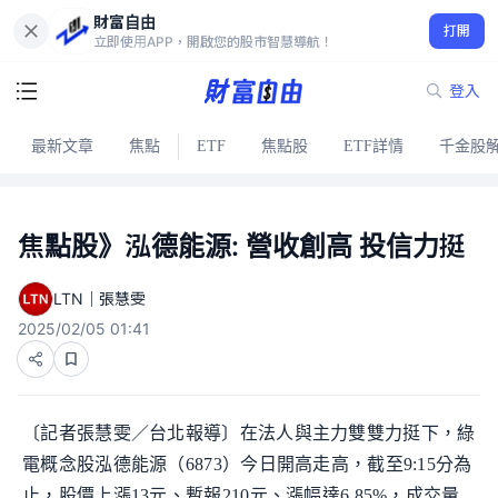
財富自由
打開
立即使用APP，開啟您的股市智慧導航！
登入
最新文章
焦點
ETF
焦點股
ETF詳情
千金股
焦點股》泓德能源: 營收創高 投信力挺
LTN｜張慧雯
2025/02/05 01:41
〔記者張慧雯／台北報導〕在法人與主力雙雙力挺下，綠
電概念股泓德能源（6873）今日開高走高，截至9:15分為
止，股價上漲13元、暫報210元、漲幅達6.85%，成交量