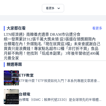
看更多
大家都在看
看更多
LTN經濟通》南韓養虎遺患 DRAM市佔遭分食
統一發票累計312張千萬大獎未領 這5張還在領獎期限內
台積電在內！外媒點名「現在就買這3檔」未來會感謝自己
買貴只是浪費錢！專家點名超市12種「非打折不買」食品
月薪不夠用！他找到「低成本副業」 3年後年營收近400萬
元養全家
精選專題
ETF教室
ETF是什麼？ETF投資如何入門？本系列專題文章將會告訴你新手必須知道的ETF基礎知識。
台積電
台積電（tSMC；股票代號2330）是全球領先的半導體代工公司，成立於1987年，總部位於台灣新竹。且已於美國、日本、德國及中國設廠，台積電是全球首家專業積體電路製造服務公司，也是全球最先進和最大規模的半導體代工廠。