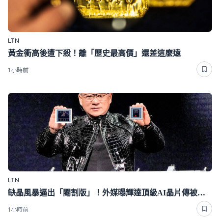
LTN
黃金衝高後遭下殺！離「歷史最高價」還差這麼遠
1小時前
LTN
缺晶風暴逼出「閹割版」！外媒曝輝達頂級AI晶片傳被迫降規
1小時前