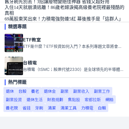
舊牙刷先別丟！3招讓廢物變絕佳神器 省錢又超好用
入住14天就崩潰逃離！86歲老婦淚揭高級養老院裡最殘酷的
真相
69萬股東笑出來！力積電強勢連5紅 幕後推手是「這群人」
精選專題
ETF教室
ETF是什麼？ETF投資如何入門？本系列專題文章將會告訴你新手必須知道的ETF基礎知識。
台積電
台積電（tSMC；股票代號2330）是全球領先的半導體代工公司，成立於1987年，總部位於台灣新竹。且已於美國、日本、德國及中國設廠，台積電是全球首家專業積體電路製造服務公司，也是全球最先進和最大規模的半導體代工廠。
熱門標籤
退休
台股
養老
退休金
副業
副業收入
副業工作
副業投資
退休生活
財務規劃
焦點股
宏都拉斯
網拍
養老院
省錢
牙刷
清潔
清潔工具
力積電
白蝦