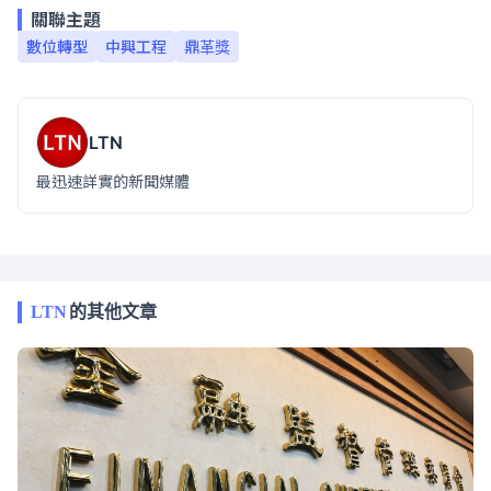
關聯主題
數位轉型
中興工程
鼎革獎
LTN
最迅速詳實的新聞媒體
LTN
的其他文章