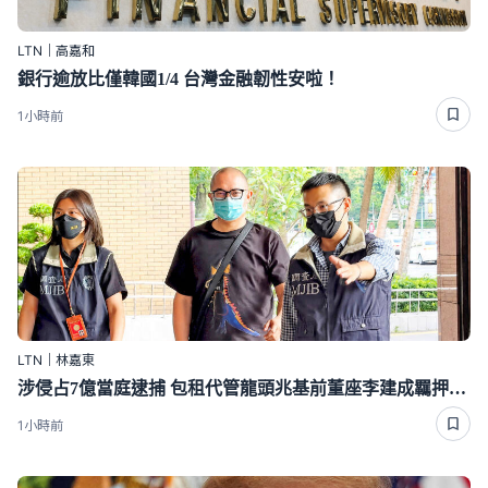
LTN｜高嘉和
銀行逾放比僅韓國1/4 台灣金融韌性安啦！
1小時前
LTN｜林嘉東
涉侵占7億當庭逮捕 包租代管龍頭兆基前董座李建成羈押禁見
1小時前