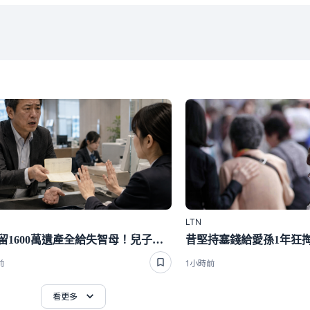
LTN
老爸留1600萬遺產全給失智母！兒子到銀行發現大麻煩悲劇了
前
1小時前
看更多