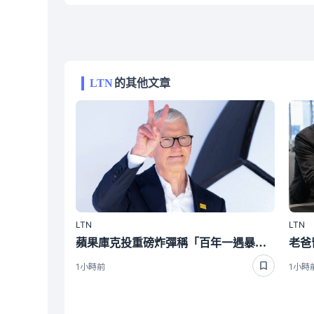
LTN
的其他文章
LTN
LTN
蘋果庫克投重磅炸彈稱「百年一遇暴漲」這兩家公司繼續盆滿缽滿
1小時前
1小時