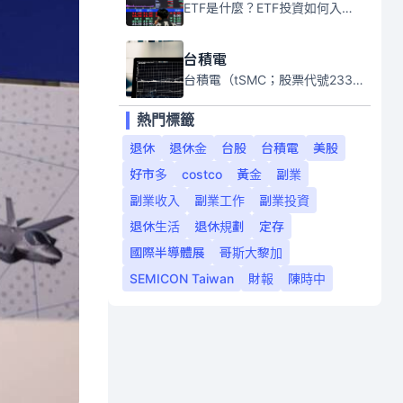
ETF是什麼？ETF投資如何入門？本系列專題文章將會告訴你新手必須知道的ETF基礎知識。
台積電
台積電（tSMC；股票代號2330）是全球領先的半導體代工公司，成立於1987年，總部位於台灣新竹。且已於美國、日本、德國及中國設廠，台積電是全球首家專業積體電路製造服務公司，也是全球最先進和最大規模的半導體代工廠。
熱門標籤
退休
退休金
台股
台積電
美股
好市多
costco
黃金
副業
副業收入
副業工作
副業投資
退休生活
退休規劃
定存
國際半導體展
哥斯大黎加
SEMICON Taiwan
財報
陳時中