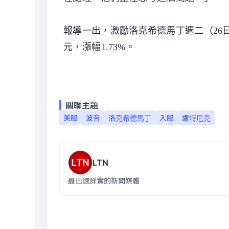
報導一出，激勵洛克希德馬丁週二（26日）盤
元，漲幅1.73%。
關聯主題
美股
波音
洛克希德馬丁
入股
盧特尼克
LTN
最迅速詳實的新聞媒體