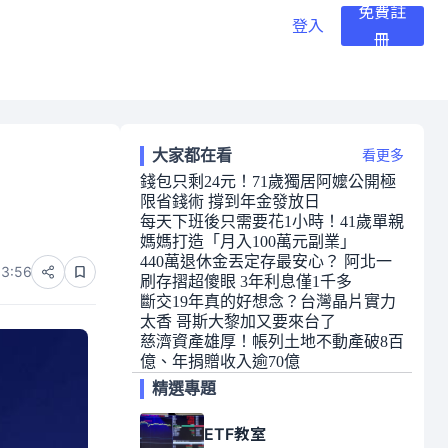
免費註
登入
冊
大家都在看
看更多
錢包只剩24元！71歲獨居阿嬤公開極
限省錢術 撐到年金發放日
每天下班後只需要花1小時！41歲單親
媽媽打造「月入100萬元副業」
440萬退休金丟定存最安心？ 阿北一
03:56
刷存摺超傻眼 3年利息僅1千多
斷交19年真的好想念？台灣晶片實力
太香 哥斯大黎加又要來台了
慈濟資產雄厚！帳列土地不動產破8百
億、年捐贈收入逾70億
精選專題
ETF教室