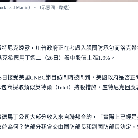
eed Martin）。（示意圖，路透）
盧特尼克透露，川普政府正在考慮入股國防承包商洛克希
，激勵洛克希德馬丁週二（26日）盤中股價上漲1.9%。
6日接受美國CNBC節目訪問時被問到，美國政府是否正
承包商採取類似英特爾（Intel）持股措施，盧特尼克回
希德馬丁公司大部分收入來自聯邦合約，「實際上已經是
效益為何？這部分我會交由國防部長和副國防部長決定。