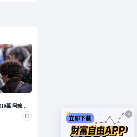
昔堅持塞錢給愛孫1年狂掏10萬 阿嬤卻「慘遭斷聯」下場超心酸