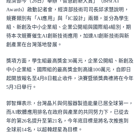
經濟部今（26日）舉辦「智慧創新大賞」（Best AI
Awards）啟動記者會，經濟部技術司司長邱求慧說明，
競賽類別有「AI應用」與「IC設計」兩類，並分為學生
組、新創及中小企業組、企業公開組與國際組4組別，期
待本次競賽催生AI創新技術應用，加速AI創新技術與新
創產業在台灣落地發展。
獎項方面，學生組最高獎金30萬元，企業公開組、新創及
中小企業組、國際組的最高獎金則高達100萬元，自即日
起開放報名至4月8日截止收件，決賽暨頒獎典禮將在今年
5月3日舉行。
郭智輝表示，台灣晶片與伺服器製造能量已居全球第一，
而AI軟體應用排名在政府與產業的共同努力下，已從去
年的第26名提升至第21名，今年底目標是將名次推進到
全球前14名，以超韓趕星為目標。