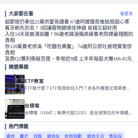
大家都在看
看更多
超節儉仍拿出22萬供愛孫讀書 67歲阿嬤匯款後結局超心寒
舊牙刷先別丟！3招讓廢物變絕佳神器 省錢又超好用
入住14天就崩潰逃離！86歲老婦淚揭高級養老院裡最殘酷的
真相
存120萬養老慘淪「吃麵包果腹」 74歲阿公悲吐被現實害慘
真相
宜鼎Q2獲利衝破百億、季增近9成 上半年每股大賺166.45元
精選專題
ETF教室
ETF是什麼？ETF投資如何入門？本系列專題文章將會告訴你新手必須知道的ETF基礎知識。
台積電
台積電（tSMC；股票代號2330）是全球領先的半導體代工公司，成立於1987年，總部位於台灣新竹。且已於美國、日本、德國及中國設廠，台積電是全球首家專業積體電路製造服務公司，也是全球最先進和最大規模的半導體代工廠。
熱門標籤
退休
養老
台股
退休金
財務規劃
退休生活
焦點股