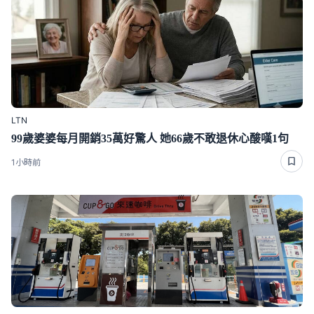
LTN
99歲婆婆每月開銷35萬好驚人 她66歲不敢退休心酸嘆1句
1小時前