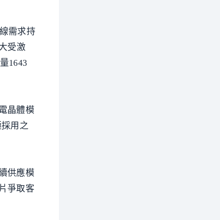
品線需求持
大受激
1643
電晶體模
極採用之
續供應模
片爭取客