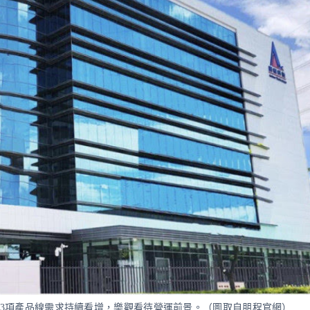
旗下3項產品線需求持續看增，樂觀看待營運前景。（圖取自朋程官網）