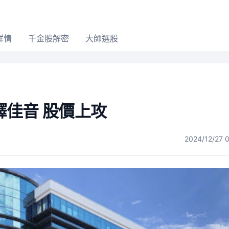
詳情
千金股解密
大師選股
佳音 股價上攻
2024/12/27 