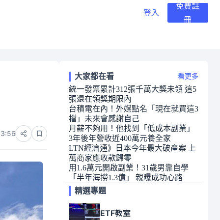
免費註
登入
冊
大家都在看
看更多
統一發票累計312張千萬大獎未領 這5
張還在領獎期限內
台積電在內！外媒點名「現在就買這3
檔」未來會感謝自己
月薪不夠用！他找到「低成本副業」
03:56
3年後年營收近400萬元養全家
LTN經濟通》日本今年最大破產案 上
萬商家應收款歸零
用1.6萬元開啟副業！31歲男靠自學
「半年海撈1.3億」 親曝成功心路
精選專題
ETF教室