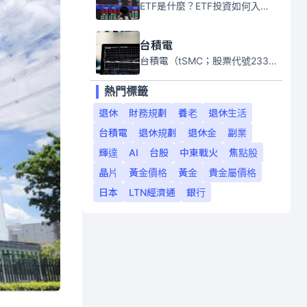
ETF是什麼？ETF投資如何入門？本系列專題文章將會告訴你新手必須知道的ETF基礎知識。
台積電
台積電（tSMC；股票代號2330）是全球領先的半導體代工公司，成立於1987年，總部位於台灣新竹。且已於美國、日本、德國及中國設廠，台積電是全球首家專業積體電路製造服務公司，也是全球最先進和最大規模的半導體代工廠。
熱門標籤
退休
財務規劃
養老
退休生活
台積電
退休規劃
退休金
副業
輝達
AI
台股
中東戰火
焦點股
晶片
黃金價格
黃金
貴金屬價格
日本
LTN經濟通
銀行