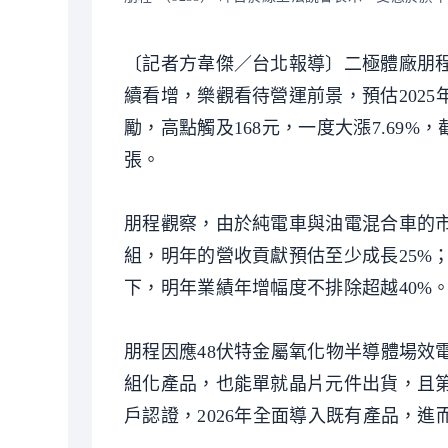
〔記者方韋傑／台北報導〕二極體廠朋程 
續看增，樂觀看待營運前景，預估202
勵，高點觸及168元，一度大漲7.69%，截
張。
朋程觀察，由於純電車與油電混合車的市
組，明年的營收貢獻預估至少成長25%
下，明年業績年增幅度不排除超越40%
朋程因應48伏特金屬氧化物半導體場效
組化產品，也能單就晶片元件出貨，且第
戶認證，2026年全面導入既有產品，進