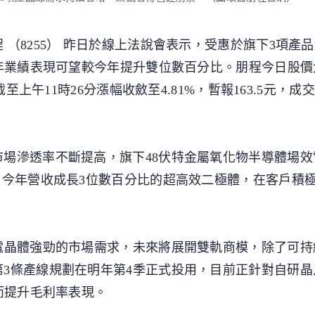
（8255） 昨日於線上法說會表示，受惠於旗下3項產
5年業績表現可望較今年提升雙位數百分比。朋程今日股價
至上午11時26分漲幅收斂至4.81%，暫報163.5元，成交量
場滲透率不斷提高，旗下48伏特金屬氧化物半導體場效
；今年營收成長3位數百分比的超高效二極體，在客戶積
。
電晶體強勁的市場需求，未來將展開雙軌商模，除了可持
3條產線規劃在明年第4季正式投用，目前正針對自研晶
而提升毛利率表現。