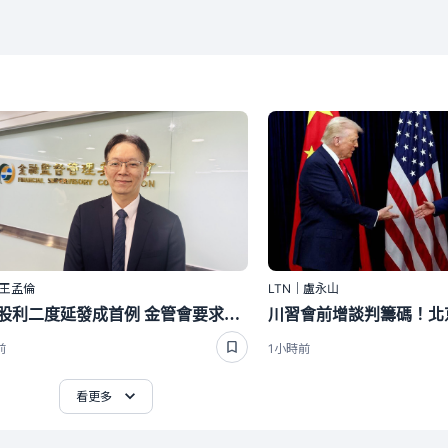
｜王孟倫
LTN｜盧永山
緯創股利二度延發成首例 金管會要求徹查責任歸屬
前
1小時前
看更多