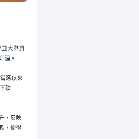
票並大舉買
升溫。
川普當選以來
場下跌
升，反映
軟，使得