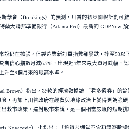
學會（Brookings）的預測，川普的初步關稅計劃可
特蘭大聯邦準備銀行（Atlanta Fed）最新的 GDPNow
來說仍在擴張，但製造業新訂單指數卻暴跌，摔至50以
費者信心指數月減6.7%，出現近4年來最大單月跌幅，
上升至9個月來的最高水準。
ichael Brown）指出，疲軟的經濟數據讓 「看多債券」的
風險，再加上川普政府在經貿與地緣政治上變得更為強硬
推出救市政策，這對股市來說，是一個相當嚴峻的短期挑
oris Kovacevic） 也指出：「投資者通常不會和經濟