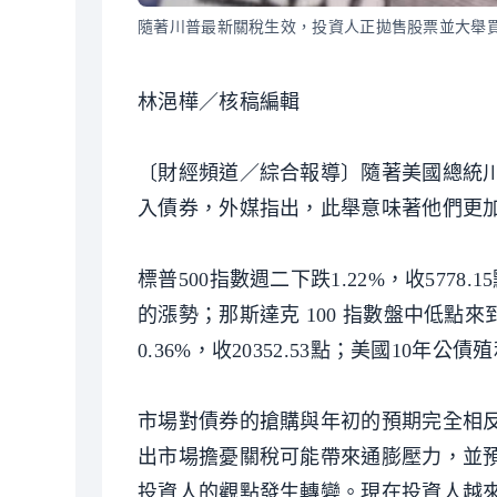
隨著川普最新關稅生效，投資人正拋售股票並大舉
林浥樺／核稿編輯
〔財經頻道／綜合報導〕隨著美國總統
入債券，外媒指出，此舉意味著他們更
標普500指數週二下跌1.22%，收5778
的漲勢；那斯達克 100 指數盤中低點來到
0.36%，收20352.53點；美國10年公
市場對債券的搶購與年初的預期完全相
出市場擔憂關稅可能帶來通膨壓力，並
投資人的觀點發生轉變。現在投資人越