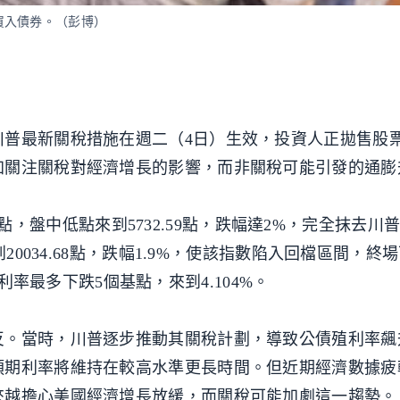
買入債券。（彭博）
川普最新關稅措施在週二（4日）生效，投資人正拋售股
加關注關稅對經濟增長的影響，而非關稅可能引發的通膨
.15點，盤中低點來到5732.59點，跌幅達2%，完全抹去
20034.68點，跌幅1.9%，使該指數陷入回檔區間，終
債殖利率最多下跌5個基點，來到4.104%。
反。當時，川普逐步推動其關稅計劃，導致公債殖利率飆
預期利率將維持在較高水準更長時間。但近期經濟數據疲
來越擔心美國經濟增長放緩，而關稅可能加劇這一趨勢。