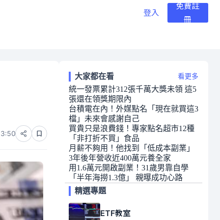
免費註
登入
冊
大家都在看
看更多
統一發票累計312張千萬大獎未領 這5
張還在領獎期限內
台積電在內！外媒點名「現在就買這3
檔」未來會感謝自己
買貴只是浪費錢！專家點名超市12種
03:50
「非打折不買」食品
月薪不夠用！他找到「低成本副業」
3年後年營收近400萬元養全家
用1.6萬元開啟副業！31歲男靠自學
「半年海撈1.3億」 親曝成功心路
精選專題
ETF教室