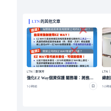
LTN
的其他文章
LTN｜鄭琪芳
LTN
強化EZ Way個資保護 關務署：將進行實地查核
1小時前
1小時