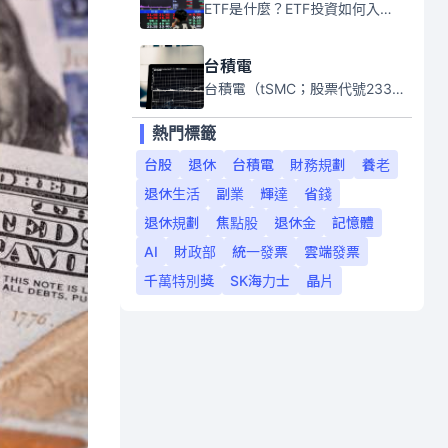
ETF是什麼？ETF投資如何入門？本系列專題文章將會告訴你新手必須知道的ETF基礎知識。
台積電
台積電（tSMC；股票代號2330）是全球領先的半導體代工公司，成立於1987年，總部位於台灣新竹。且已於美國、日本、德國及中國設廠，台積電是全球首家專業積體電路製造服務公司，也是全球最先進和最大規模的半導體代工廠。
熱門標籤
台股
退休
台積電
財務規劃
養老
退休生活
副業
輝達
省錢
退休規劃
焦點股
退休金
記憶體
AI
財政部
統一發票
雲端發票
千萬特別獎
SK海力士
晶片