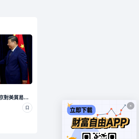
川習會前增談判籌碼！北京對美貿易限制 祭最廣泛反制措施