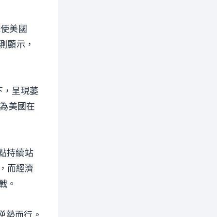
能使美國
 預測顯示，
下，呈現萎
認為美國在
論點持續站
，而經濟
戰。
數據逆勢而行。