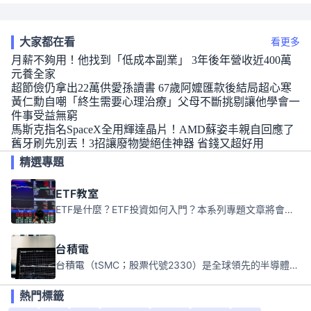
大家都在看
看更多
月薪不夠用！他找到「低成本副業」 3年後年營收近400萬
元養全家
超節儉仍拿出22萬供愛孫讀書 67歲阿嬤匯款後結局超心寒
黃仁勳自嘲「終生需要心理治療」父母不斷挑剔讓他學會一
件事受益無窮
馬斯克指名SpaceX全用輝達晶片！AMD蘇姿丰親自回應了
舊牙刷先別丟！3招讓廢物變絕佳神器 省錢又超好用
精選專題
ETF教室
ETF是什麼？ETF投資如何入門？本系列專題文章將會告訴你新手必須知道的ETF基礎知識。
台積電
台積電（tSMC；股票代號2330）是全球領先的半導體代工公司，成立於1987年，總部位於台灣新竹。且已於美國、日本、德國及中國設廠，台積電是全球首家專業積體電路製造服務公司，也是全球最先進和最大規模的半導體代工廠。
熱門標籤