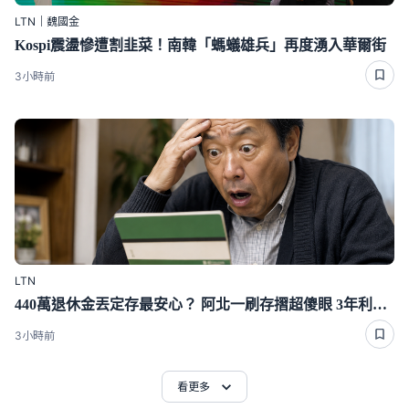
LTN｜魏國金
Kospi震盪慘遭割韭菜！南韓「螞蟻雄兵」再度湧入華爾街
3小時前
LTN
440萬退休金丟定存最安心？ 阿北一刷存摺超傻眼 3年利息僅1千多
3小時前
看更多