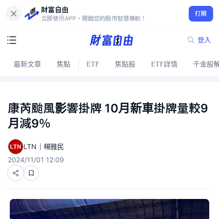
財富自由
打開
立即使用APP，開啟您的股市智慧導航！
登入
最新文章
焦點
ETF
焦點股
ETF詳情
千金股
康芮颱風影響掛牌 10月新車掛牌量較9
月減9％
LTN｜楊雅民
2024/11/01 12:09