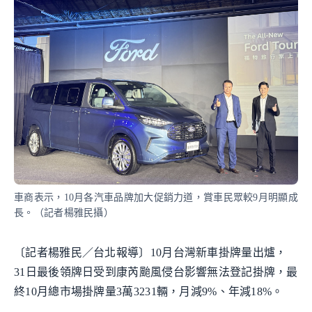
車商表示，10月各汽車品牌加大促銷力道，賞車民眾較9月明顯成
長。（記者楊雅民攝）
〔記者楊雅民／台北報導〕10月台灣新車掛牌量出爐，
31日最後領牌日受到康芮颱風侵台影響無法登記掛牌，最
終10月總市場掛牌量3萬3231輛，月減9%、年減18%。