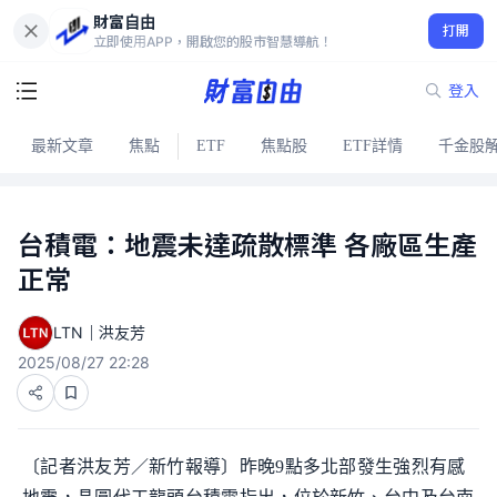
財富自由
打開
立即使用APP，開啟您的股市智慧導航！
登入
最新文章
焦點
ETF
焦點股
ETF詳情
千金股
台積電：地震未達疏散標準 各廠區生產
正常
LTN｜洪友芳
2025/08/27 22:28
〔記者洪友芳／新竹報導〕昨晚9點多北部發生強烈有感