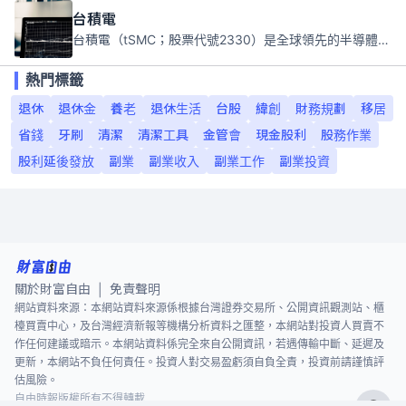
台積電
台積電（tSMC；股票代號2330）是全球領先的半導體代工公司，成立於1987年，總部位於台灣新竹。且已於美國、日本、德國及中國設廠，台積電是全球首家專業積體電路製造服務公司，也是全球最先進和最大規模的半導體代工廠。
熱門標籤
退休
退休金
養老
退休生活
台股
緯創
財務規劃
移居
省錢
牙刷
清潔
清潔工具
金管會
現金股利
股務作業
股利延後發放
副業
副業收入
副業工作
副業投資
關於財富自由
免責聲明
|
網站資料來源：本網站資料來源係根據台灣證券交易所、公開資訊觀測站、櫃
檯買賣中心，及台灣經濟新報等機構分析資料之匯整，本網站對投資人買賣不
作任何建議或暗示。本網站資料係完全來自公開資訊，若遇傳輸中斷、延遲及
更新，本網站不負任何責任。投資人對交易盈虧須自負全責，投資前請謹慎評
估風險。
自由時報版權所有不得轉載