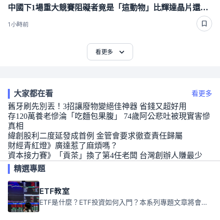
中國下1場重大競賽阻礙者竟是「這動物」比輝達晶片還難搞
1小時前
看更多
大家都在看
看更多
舊牙刷先別丟！3招讓廢物變絕佳神器 省錢又超好用
存120萬養老慘淪「吃麵包果腹」 74歲阿公悲吐被現實害慘
真相
緯創股利二度延發成首例 金管會要求徹查責任歸屬
財經青紅燈》廣達惹了麻煩嗎？
資本接力賽》「貢茶」換了第4任老闆 台灣創辦人賺最少
精選專題
ETF教室
ETF是什麼？ETF投資如何入門？本系列專題文章將會告訴你新手必須知道的ETF基礎知識。