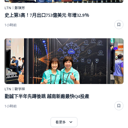
LTN｜鄭琪芳
史上第3高！7月出口753億美元 年增32.9％
1小時前
LTN｜歐宇祥
勤誠下半年先蹲後跳 越南新廠最快Q4投產
1小時前
看更多