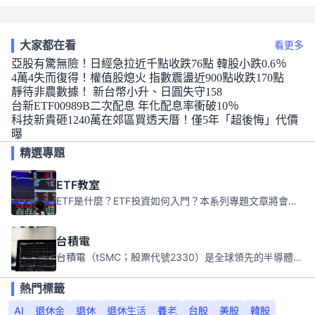
大家都在看
看更多
亞股有驚無險！日經急拉近千點收跌76點 韓股小跌0.6％
4萬4失而復得！權值股熄火 指數震盪近900點收跌170點
靜待非農數據！ 新台幣小升、日圓失守158
台新ETF00989B二次配息 年化配息率衝破10％
科技新貴砸1240萬在郊區買透天厝！僅5年「超後悔」代價
曝
精選專題
ETF教室
ETF是什麼？ETF投資如何入門？本系列專題文章將會告訴你新手必須知道的ETF基礎知識。
台積電
台積電（tSMC；股票代號2330）是全球領先的半導體代工公司，成立於1987年，總部位於台灣新竹。且已於美國、日本、德國及中國設廠，台積電是全球首家專業積體電路製造服務公司，也是全球最先進和最大規模的半導體代工廠。
熱門標籤
AI
退休金
退休
退休生活
養老
台股
美股
韓股