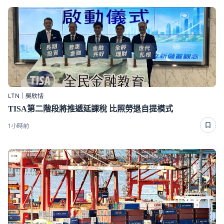
LTN｜吳欣恬
TISA第二階段將推遞延課稅 比照勞退自提模式
1小時前