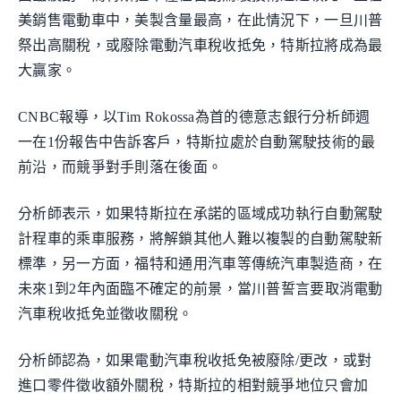
美銷售電動車中，美製含量最高，在此情況下，一旦川普
祭出高關稅，或廢除電動汽車稅收抵免，特斯拉將成為最
大贏家。
CNBC報導，以Tim Rokossa為首的德意志銀行分析師週
一在1份報告中告訴客戶，特斯拉處於自動駕駛技術的最
前沿，而競爭對手則落在後面。
分析師表示，如果特斯拉在承諾的區域成功執行自動駕駛
計程車的乘車服務，將解鎖其他人難以複製的自動駕駛新
標準，另一方面，福特和通用汽車等傳統汽車製造商，在
未來1到2年內面臨不確定的前景，當川普誓言要取消電動
汽車稅收抵免並徵收關稅。
分析師認為，如果電動汽車稅收抵免被廢除/更改，或對
進口零件徵收額外關稅，特斯拉的相對競爭地位只會加