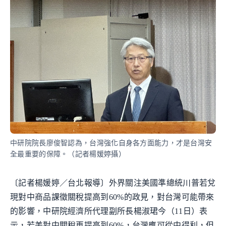
中研院院長廖俊智認為，台灣強化自身各方面能力，才是台灣安
全最重要的保障。（記者楊媛婷攝）
〔記者楊媛婷／台北報導〕外界關注美國準總統川普若兌
現對中商品課徵關稅提高到60%的政見，對台灣可能帶來
的影響，中研院經濟所代理副所長楊淑珺今（11日）表
示，若美對中關稅再提高到60%，台灣應可從中得利，但