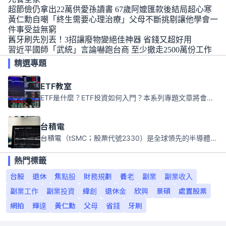
超節儉仍拿出22萬供愛孫讀書 67歲阿嬤匯款後結局超心寒
黃仁勳自嘲「終生需要心理治療」父母不斷挑剔讓他學會一
件事受益無窮
舊牙刷先別丟！3招讓廢物變絕佳神器 省錢又超好用
習近平國師「武統」言論嚇跑台商 至少撤走2500萬份工作
精選專題
ETF教室
ETF是什麼？ETF投資如何入門？本系列專題文章將會告訴你新手必須知道的ETF基礎知識。
台積電
台積電（tSMC；股票代號2330）是全球領先的半導體代工公司，成立於1987年，總部位於台灣新竹。且已於美國、日本、德國及中國設廠，台積電是全球首家專業積體電路製造服務公司，也是全球最先進和最大規模的半導體代工廠。
熱門標籤
台股
退休
焦點股
財務規劃
養老
副業
副業收入
副業工作
副業投資
緯創
退休金
欣興
景碩
處置股票
網拍
輝達
黃仁勳
父母
省錢
牙刷