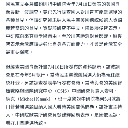
國民黨立委葛如鈞則指中研院今年7月18日發表的美國肖
像最新一波調查，竟已先行調查國人對川普可能當選後的
各種意見，但該研究卻未納入民主黨美國總統候選人賀錦
麗若當選的意見，質疑該研究不中立，院長廖俊智表示，
中研院向來尊重學術自由，至於川普勝選對台影響，廖俊
智表示台灣應該要強化自身各方面能力，才會是台灣安全
最重要保障。
但經查美國肖像計畫7月18日所發布的資料顯示，該波調
查是在今年5月執行，當時民主黨總統候選人仍為現任總
統拜登，另該調查發表舉行發布會時，當時與會的美國智
庫戰略與國際研究中心（CSIS）中國研究負責人麥可．
納克（Michael Knaak），也一度驚訝中研院為何5月就將
川普若勝選題目納入國人看待美國關係問卷，該計畫主持
人、中研院歐美所研究員吳建輝回應表示，是因依民調、
看好川普勝選所致。