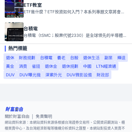
ETF教室
ETF是什麼？ETF投資如何入門？本系列專題文章將會告訴你新手必須知道的ETF基礎知識。
台積電
台積電（tSMC；股票代號2330）是全球領先的半導體代工公司，成立於1987年，總部位於台灣新竹。且已於美國、日本、德國及中國設廠，台積電是全球首家專業積體電路製造服務公司，也是全球最先進和最大規模的半導體代工廠。
熱門標籤
退休
財務規劃
台積電
養老
台股
退休生活
副業
輝達
黃金
消費
省錢
退休金
退休規劃
中國
LTN經濟通
DUV
DUV曝光機
深紫外光
DUV微影設備
財政部
關於財富自由
免責聲明
|
網站資料來源：本網站資料來源係根據台灣證券交易所、公開資訊觀測站、櫃
檯買賣中心，及台灣經濟新報等機構分析資料之匯整，本網站對投資人買賣不