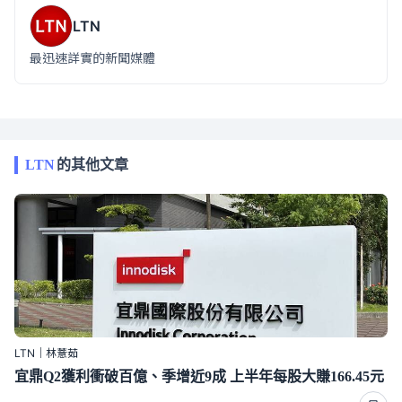
LTN
最迅速詳實的新聞媒體
LTN
的其他文章
LTN｜林薏茹
宜鼎Q2獲利衝破百億、季增近9成 上半年每股大賺166.45元