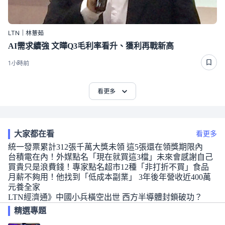
LTN｜林薏茹
AI需求續強 文曄Q3毛利率看升、獲利再戰新高
1小時前
看更多
大家都在看
看更多
統一發票累計312張千萬大獎未領 這5張還在領獎期限內
台積電在內！外媒點名「現在就買這3檔」未來會感謝自己
買貴只是浪費錢！專家點名超市12種「非打折不買」食品
月薪不夠用！他找到「低成本副業」 3年後年營收近400萬
元養全家
LTN經濟通》中國小兵橫空出世 西方半導體封鎖破功？
精選專題