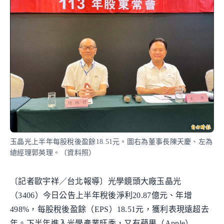
玉晶光上半年每股稅後盈餘18.51元。圖右為董事長陳天慶、左為
總經理郭英理。（資料照）
〔記者歐宇祥／台北報導〕光學鏡頭大廠玉晶光
（3406）今日公告上半年稅後淨利20.87億元、年增
498%，每股稅後盈餘（EPS）18.51元，獲利表現遠超去
年。下半年進入光學產業旺季，又有蘋果（Apple）