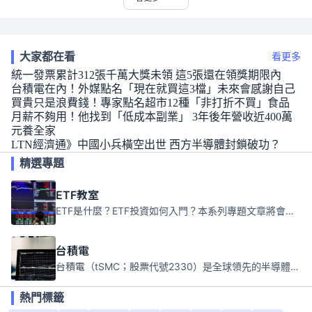
大家都在看
看更多
統一發票累計312張千萬大獎未領 這5張還在領獎期限內
台積電在內！外媒點名「現在就買這3檔」未來會感謝自己
買貴只是浪費錢！專家點名超市12種「非打折不買」食品
月薪不夠用！他找到「低成本副業」 3年後年營收近400萬
元養全家
LTN經濟通》中國小兵橫空出世 西方半導體封鎖破功？
精選專題
ETF教室
ETF是什麼？ETF投資如何入門？本系列專題文章將會告訴你新手必須知道的ETF基礎知識。
台積電
台積電（tSMC；股票代號2330）是全球領先的半導體代工公司，成立於1987年，總部位於台灣新竹。且已於美國、日本、德國及中國設廠，台積電是全球首家專業積體電路製造服務公司，也是全球最先進和最大規模的半導體代工廠。
熱門標籤