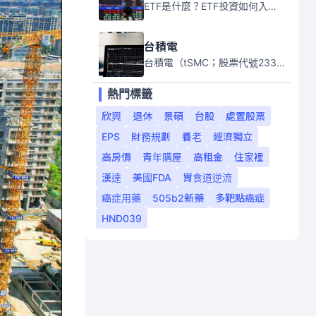
ETF是什麼？ETF投資如何入門？本系列專題文章將會告訴你新手必須知道的ETF基礎知識。
台積電
台積電（tSMC；股票代號2330）是全球領先的半導體代工公司，成立於1987年，總部位於台灣新竹。且已於美國、日本、德國及中國設廠，台積電是全球首家專業積體電路製造服務公司，也是全球最先進和最大規模的半導體代工廠。
熱門標籤
欣興
退休
景碩
台股
處置股票
EPS
財務規劃
養老
經濟獨立
高房價
青年購屋
高租金
住家裡
漢達
美國FDA
胃食道逆流
癌症用藥
505b2新藥
多靶點癌症
HND039