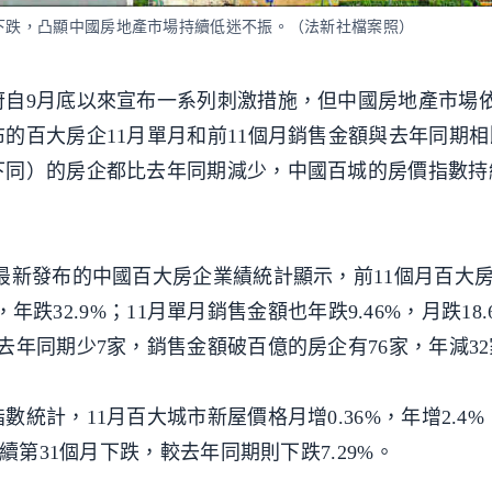
月下跌，凸顯中國房地產市場持續低迷不振。（法新社檔案照）
府自9月底以來宣布一系列刺激措施，但中國房地產市場
的百大房企11月單月和前11個月銷售金額與去年同期
下同）的房企都比去年同期減少，中國百城的房價指數持
最新發布的中國百大房企業績統計顯示，前11個月百大
年跌32.9%；11月單月銷售金額也年跌9.46%，月跌18.
去年同期少7家，銷售金額破百億的房企有76家，年減32
計，11月百大城市新屋價格月增0.36%，年增2.4
續第31個月下跌，較去年同期則下跌7.29%。