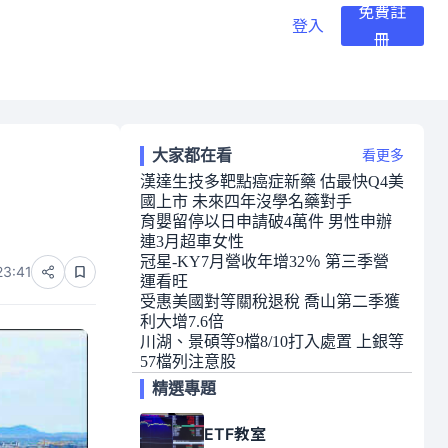
免費註
登入
冊
大家都在看
看更多
漢達生技多靶點癌症新藥 估最快Q4美
國上市 未來四年沒學名藥對手
育嬰留停以日申請破4萬件 男性申辦
連3月超車女性
冠星-KY7月營收年增32％ 第三季營
23:41
運看旺
受惠美國對等關稅退稅 喬山第二季獲
利大增7.6倍
川湖、景碩等9檔8/10打入處置 上銀等
57檔列注意股
精選專題
ETF教室