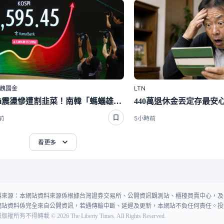
｜魏國金
LTN
Kospi震盪慘遭割韭菜！南韓「螞蟻雄兵」再度湧入華爾街
前
5小時前
看更多
料來源：本網站資料來源係根據台灣證券交易所、公開資訊觀測站、櫃檯買賣中心，及
網站資料係完全來自公開資訊，若遇傳輸中斷、延遲及更新，本網站不負任何責任。投
報版權所有不得轉載
©
2026
The Liberty Times. All Rights Reserved.