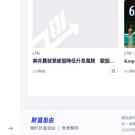
LTN
LTN
美非農就業疲弱降低升息風險 歐股收紅
2小時前
4小時
網站資
示。本
關於財富自由
免責聲明
|
自由時