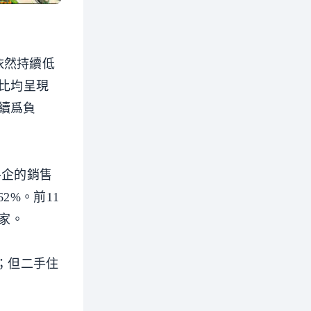
依然持續低
相比均呈現
續爲負
房企的銷售
62%。前11
家。
%；但二手住