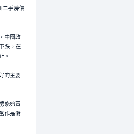
州二手房價
，中國政
舊下跌，在
止。
好的主要
房能夠賣
當作是儲