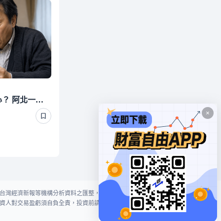
440萬退休金丟定存最安心？ 阿北一刷存摺超傻眼 3年利息僅1千多
台灣經濟新報等機構分析資料之匯整，本網站對投資人買賣不作任何建議或暗
資人對交易盈虧須自負全責，投資前請謹慎評估風險。