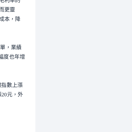
毛利率的
而更靈
成本，降
訂單，業績
幅度也年增
導體指數上漲
漲20元，外