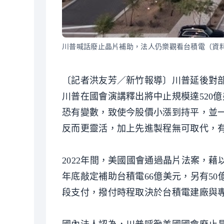
川普喊話廢止晶片補助，法人仍樂觀看台積電（資
〔記者洪友芳／新竹報導〕川普延後對部
川普在國會演講釋出將中止規模達520億
恐有變數，致使今股價小漲到持平，並
反而更靈活，加上先進製程無可取代，
2022年間，美國國會通過晶片法案，
年底敲定補助台積電66億美元，另有5
段支付，撥付時程取決於台積電建廠與