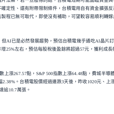
晶片法案，若一旦廢除的話，台積電短期可能面臨資金與
不確定性、還有附帶限制條件，台積電用自有資金擴張反
進製程已無可取代，即使沒有補助，可望較容易順利轉嫁
，但AI已是必然發展趨勢，預估台積電幾乎通吃AI晶片
增25%左右，預估每股稅後盈餘將超過57元，獲利成長
上漲267.57點，S&P 500指數上漲64.48點，費城半
，漲幅2.38%。台積電股價經過連跌3天後，昨收1020元、上
逾10.7萬張。