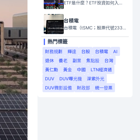
ETF是什麼？ETF投資如何入門？本系列專題文章將會告訴你新手必須知道的ETF基礎知識。
台積電
台積電（tSMC；股票代號2330）是全球領先的半導體代工公司，成立於1987年，總部位於台灣新竹。且已於美國、日本、德國及中國設廠，台積電是全球首家專業積體電路製造服務公司，也是全球最先進和最大規模的半導體代工廠。
熱門標籤
財務規劃
輝達
台股
台積電
AI
退休
養老
副業
焦點股
台灣
黃仁勳
黃金
中國
LTN經濟通
DUV
DUV曝光機
深紫外光
DUV微影設備
財政部
統一發票