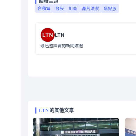
關聯主題
台積電
台股
川普
晶片法案
焦點股
LTN
最迅速詳實的新聞媒體
LTN
的其他文章