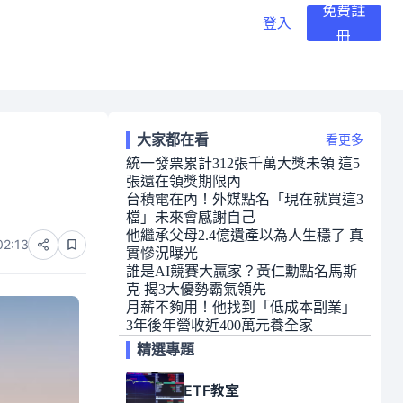
免費註
登入
冊
大家都在看
看更多
統一發票累計312張千萬大獎未領 這5
張還在領獎期限內
台積電在內！外媒點名「現在就買這3
檔」未來會感謝自己
他繼承父母2.4億遺產以為人生穩了 真
02:13
實慘況曝光
誰是AI競賽大贏家？黃仁勳點名馬斯
克 揭3大優勢霸氣領先
月薪不夠用！他找到「低成本副業」
3年後年營收近400萬元養全家
精選專題
ETF教室