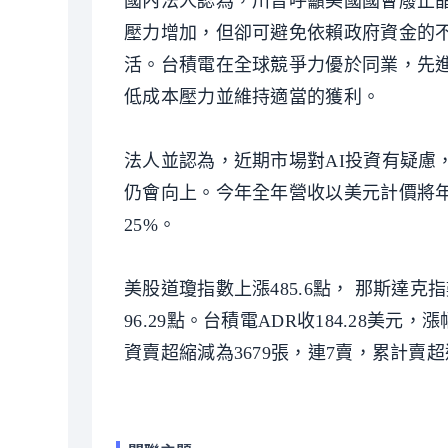
國內法人認為，川普呼籲美國國會廢止
壓力增加，但卻可避免依賴政府資金的
活。台積電在全球競爭力優於同業，先
低成本壓力並維持適當的獲利。
法人並認為，近期市場對AI投資有疑慮
仍會向上。今年全年營收以美元計價將年
25%。
美股道瓊指數上漲485.6點， 那斯達克指數
96.29點。台積電ADR收184.28美元
資賣超縮減為3679張，連7賣，累計賣超達