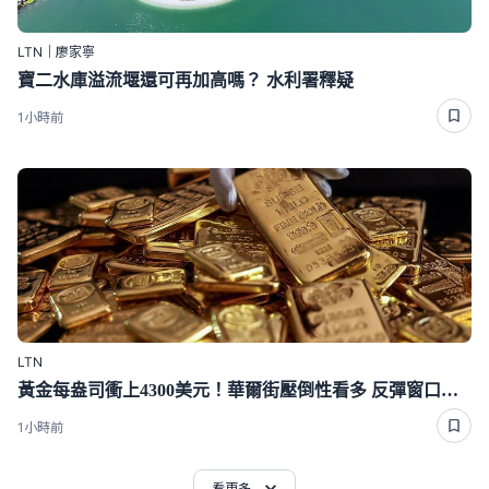
LTN｜廖家寧
寶二水庫溢流堰還可再加高嗎？ 水利署釋疑
1小時前
LTN
黃金每盎司衝上4300美元！華爾街壓倒性看多 反彈窗口打開了？
1小時前
看更多