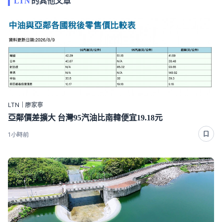
LTN
的其他文章
LTN｜廖家寧
亞鄰價差擴大 台灣95汽油比南韓便宜19.18元
1小時前