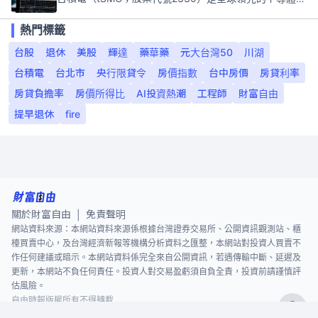
熱門標籤
台股
退休
美股
輝達
藥華藥
元大台灣50
川湖
台積電
台北市
央行限貸令
房價指數
台中房價
房貸利率
房貸負擔率
房價所得比
AI投資熱潮
工程師
財富自由
提早退休
fire
關於財富自由
免責聲明
|
網站資料來源：本網站資料來源係根據台灣證券交易所、公開資訊觀測站、櫃
檯買賣中心，及台灣經濟新報等機構分析資料之匯整，本網站對投資人買賣不
作任何建議或暗示。本網站資料係完全來自公開資訊，若遇傳輸中斷、延遲及
更新，本網站不負任何責任。投資人對交易盈虧須自負全責，投資前請謹慎評
估風險。
自由時報版權所有不得轉載
©
2026
The Liberty Times. All Rights Reserved.