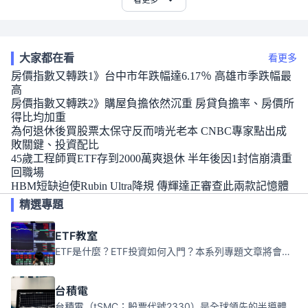
大家都在看
看更多
房價指數又轉跌1》台中市年跌幅達6.17％ 高雄市季跌幅最
高
房價指數又轉跌2》購屋負擔依然沉重 房貸負擔率、房價所
得比均加重
為何退休後買股票太保守反而啃光老本 CNBC專家點出成
敗關鍵、投資配比
45歲工程師買ETF存到2000萬爽退休 半年後因1封信崩潰重
回職場
HBM短缺迫使Rubin Ultra降規 傳輝達正審查此兩款記憶體
精選專題
ETF教室
ETF是什麼？ETF投資如何入門？本系列專題文章將會告訴你新手必須知道的ETF基礎知識。
台積電
台積電（tSMC；股票代號2330）是全球領先的半導體代工公司，成立於1987年，總部位於台灣新竹。且已於美國、日本、德國及中國設廠，台積電是全球首家專業積體電路製造服務公司，也是全球最先進和最大規模的半導體代工廠。