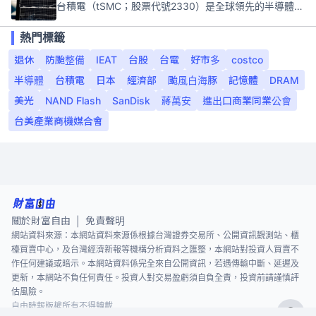
台積電（tSMC；股票代號2330）是全球領先的半導體代工公司，成立於1987年，總部位於台灣新竹。且已於美國、日本、德國及中國設廠，台積電是全球首家專業積體電路製造服務公司，也是全球最先進和最大規模的半導體代工廠。
熱門標籤
退休
防颱整備
IEAT
台股
台電
好市多
costco
半導體
台積電
日本
經濟部
颱風白海豚
記憶體
DRAM
美光
NAND Flash
SanDisk
蔣萬安
進出口商業同業公會
台美產業商機媒合會
關於財富自由
免責聲明
|
網站資料來源：本網站資料來源係根據台灣證券交易所、公開資訊觀測站、櫃
檯買賣中心，及台灣經濟新報等機構分析資料之匯整，本網站對投資人買賣不
作任何建議或暗示。本網站資料係完全來自公開資訊，若遇傳輸中斷、延遲及
更新，本網站不負任何責任。投資人對交易盈虧須自負全責，投資前請謹慎評
估風險。
自由時報版權所有不得轉載