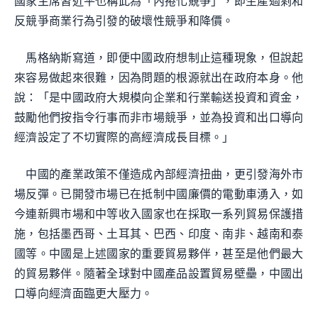
國家主席習近平也稱此為「內捲化競爭」，即生產過剩和
反競爭商業行為引發的破壞性競爭和降價。
馬格納斯寫道，即便中國政府想制止這種現象，但說起
來容易做起來很難，因為問題的根源就出在政府本身。他
說：「是中國政府大規模向企業和行業輸送投資和資金，
鼓勵他們按指令行事而非市場競爭，並為投資和出口導向
經濟設定了不切實際的高經濟成長目標。」
中國的產業政策不僅造成內部經濟扭曲，更引發海外市
場反彈。已開發市場已在抵制中國廉價的電動車湧入，如
今連新興市場和中等收入國家也在採取一系列貿易保護措
施，包括墨西哥、土耳其、巴西、印度、南非、越南和泰
國等。中國是上述國家的重要貿易夥伴，甚至是他們最大
的貿易夥伴。隨著全球對中國產品設置貿易壁壘，中國出
口導向經濟面臨更大壓力。