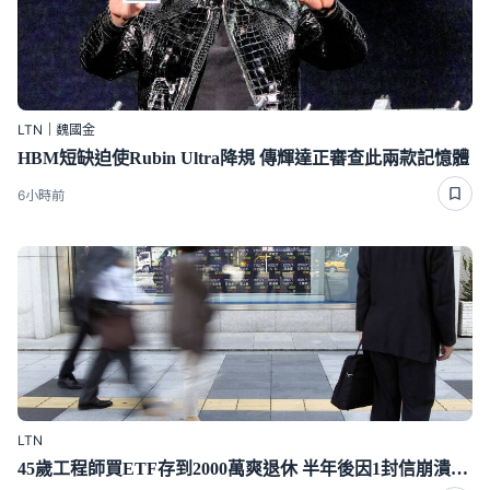
LTN｜魏國金
HBM短缺迫使Rubin Ultra降規 傳輝達正審查此兩款記憶體
6小時前
LTN
45歲工程師買ETF存到2000萬爽退休 半年後因1封信崩潰重回職場