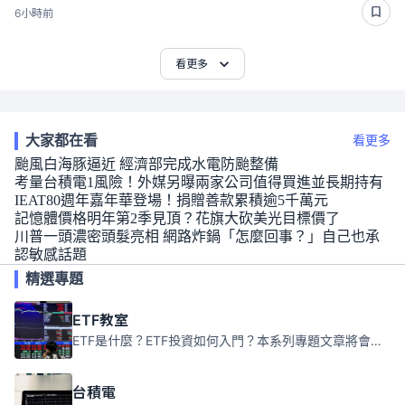
6小時前
看更多
大家都在看
看更多
颱風白海豚逼近 經濟部完成水電防颱整備
考量台積電1風險！外媒另曝兩家公司值得買進並長期持有
IEAT80週年嘉年華登場！捐贈善款累積逾5千萬元
記憶體價格明年第2季見頂？花旗大砍美光目標價了
川普一頭濃密頭髮亮相 網路炸鍋「怎麼回事？」自己也承
認敏感話題
精選專題
ETF教室
ETF是什麼？ETF投資如何入門？本系列專題文章將會告訴你新手必須知道的ETF基礎知識。
台積電