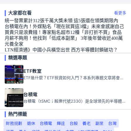
大家都在看
看更多
統一發票累計312張千萬大獎未領 這5張還在領獎期限內
台積電在內！外媒點名「現在就買這3檔」未來會感謝自己
買貴只是浪費錢！專家點名超市12種「非打折不買」食品
月薪不夠用！他找到「低成本副業」 3年後年營收近400萬
元養全家
LTN經濟通》中國小兵橫空出世 西方半導體封鎖破功？
精選專題
ETF教室
ETF是什麼？ETF投資如何入門？本系列專題文章將會告訴你新手必須知道的ETF基礎知識。
台積電
台積電（tSMC；股票代號2330）是全球領先的半導體代工公司，成立於1987年，總部位於台灣新竹。且已於美國、日本、德國及中國設廠，台積電是全球首家專業積體電路製造服務公司，也是全球最先進和最大規模的半導體代工廠。
熱門標籤
財務規劃
退休
台積電
輝達
台股
養老
副業
台灣