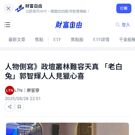
財富自由
打開
立即使用APP，開啟您的股市智慧導航！
登入
最新文章
焦點
ETF
焦點股
ETF詳情
千金股
人物側寫》政壇叢林難容天真 「老白
兔」郭智輝人人見獵心喜
LTN｜廖家寧
2025/08/28 22:51