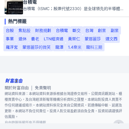
台積電
台積電（tSMC；股票代號2330）是全球領先的半導體代工公司，成立於1987年，總部位於台灣新竹。且已於美國、日本、德國及中國設廠，台積電是全球首家專業積體電路製造服務公司，也是全球最先進和最大規模的半導體代工廠。
熱門標籤
台股
焦點股
財務規劃
台積電
斷交
台灣
創業
副業
事業
退休
養老
LTN經濟通
黃崇仁
蒙娜麗莎
達文西
羅浮宮
蒙娜麗莎的微笑
龍潭
1.4奈米
龍科三期
關於財富自由
免責聲明
|
網站資料來源：本網站資料來源係根據台灣證券交易所、公開資訊觀測站、櫃
檯買賣中心，及台灣經濟新報等機構分析資料之匯整，本網站對投資人買賣不
作任何建議或暗示。本網站資料係完全來自公開資訊，若遇傳輸中斷、延遲及
更新，本網站不負任何責任。投資人對交易盈虧須自負全責，投資前請謹慎評
估風險。
自由時報版權所有不得轉載
©
2026
The Liberty Times. All Rights Reserved.