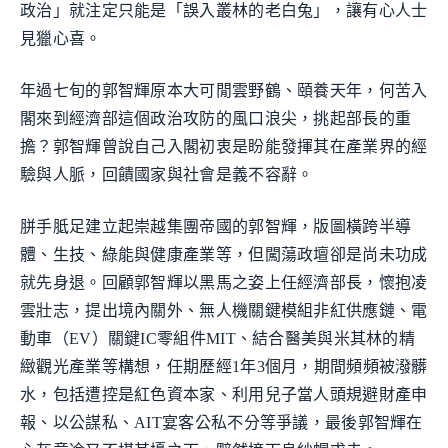
政治」就注定只能是「誤入叢林的老白兔」，讓有心人士
見獵心喜。
年過七旬的郭智輝原本大可閒雲野鶴、頤養天年，何苦入
閣來到經濟部這個政治攻防的風口浪尖，挑起部長的重
擔？郭智輝曾說自己入閣初衷是盼能發揮其在產業界的經
驗與人脈，回饋國家與社會是義不容辭。
胼手胝足建立起崇越集團帝國的郭智輝，版圖橫跨半導
體、生技、綠能與健康產業等，但闖蕩政壇卻是尚未功成
就先身退。回顧郭智輝以黑馬之姿上任經濟部長，懷抱凌
雲壯志，提出境內關外、無人機關鍵模組非紅供應鏈、電
動車（EV）關鍵IC零組件MIT、結合醫美與米其林的精
緻觀光產業等構想，任期歷經1年3個月，期間頻頻被潑髒
水，包括遭控是紅色資本家、利用兒子當人頭規避財產申
報、以公謀私、AIT宴客公私不分等爭議，最後郭智輝在