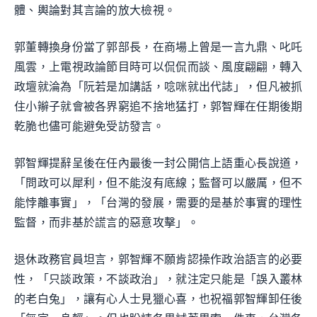
體、輿論對其言論的放大檢視。
郭董轉換身份當了郭部長，在商場上曾是一言九鼎、叱吒
風雲，上電視政論節目時可以侃侃而談、風度翩翩，轉入
政壇就淪為「阮若是加講話，唸咪就出代誌」，但凡被抓
住小辮子就會被各界窮追不捨地猛打，郭智輝在任期後期
乾脆也儘可能避免受訪發言。
郭智輝提辭呈後在任內最後一封公開信上語重心長說道，
「問政可以犀利，但不能沒有底線；監督可以嚴厲，但不
能悖離事實」，「台灣的發展，需要的是基於事實的理性
監督，而非基於謊言的惡意攻擊」。
退休政務官員坦言，郭智輝不願肯認操作政治語言的必要
性，「只談政策，不談政治」，就注定只能是「誤入叢林
的老白兔」，讓有心人士見獵心喜，也祝福郭智輝卸任後