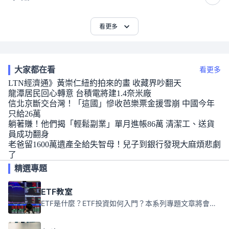
看更多
大家都在看
看更多
LTN經濟通》黃崇仁紐約拍來的畫 收藏界吵翻天
龍潭居民回心轉意 台積電將建1.4奈米廠
信北京斷交台灣！「這國」慘收芭樂票金援雪崩 中國今年
只給26萬
躺著賺！他們揭「輕鬆副業」單月進帳86萬 清潔工、送貨
員成功翻身
老爸留1600萬遺產全給失智母！兒子到銀行發現大麻煩悲劇
了
精選專題
ETF教室
ETF是什麼？ETF投資如何入門？本系列專題文章將會告訴你新手必須知道的ETF基礎知識。