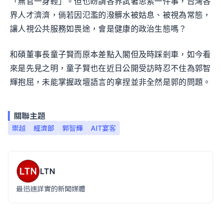
「無官一身輕」。但也盼請各界試著思索一件事，台灣各
界人才濟濟，倘若因氾濫的潑髒水被姑息、被視為常態，
讓人視公共服務如畏途，會是健康的政治生態嗎？
和碩董事長童子賢而原本差點入閣但及時踩剎車，如今看
來是先見之明，童子賢也在近日公開受訪時忍不住為郭智
輝抱屈，未能掌握政壇語言的拿捏並非全然是郭的問題。
關聯主題
崇越
經濟部
郭智輝
AIT宴客
LTN
最迅速詳實的新聞媒體