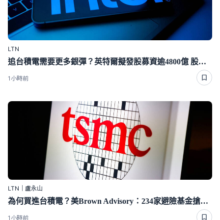
LTN
追台積電需要更多銀彈？英特爾擬發股募資逾4800億 股價嚇崩急殺
1小時前
LTN｜盧永山
為何買進台積電？美Brown Advisory：234家避險基金搶著要
1小時前