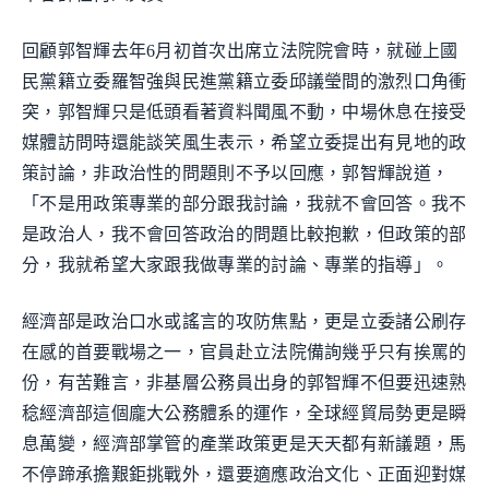
回顧郭智輝去年6月初首次出席立法院院會時，就碰上國
民黨籍立委羅智強與民進黨籍立委邱議瑩間的激烈口角衝
突，郭智輝只是低頭看著資料聞風不動，中場休息在接受
媒體訪問時還能談笑風生表示，希望立委提出有見地的政
策討論，非政治性的問題則不予以回應，郭智輝說道，
「不是用政策專業的部分跟我討論，我就不會回答。我不
是政治人，我不會回答政治的問題比較抱歉，但政策的部
分，我就希望大家跟我做專業的討論、專業的指導」。
經濟部是政治口水或謠言的攻防焦點，更是立委諸公刷存
在感的首要戰場之一，官員赴立法院備詢幾乎只有挨罵的
份，有苦難言，非基層公務員出身的郭智輝不但要迅速熟
稔經濟部這個龐大公務體系的運作，全球經貿局勢更是瞬
息萬變，經濟部掌管的產業政策更是天天都有新議題，馬
不停蹄承擔艱鉅挑戰外，還要適應政治文化、正面迎對媒