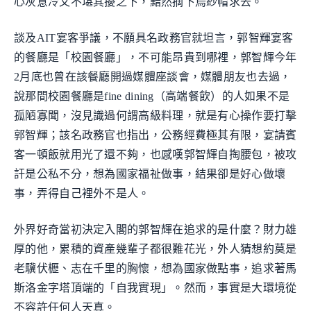
心灰意冷又不堪其擾之下，黯然摘下烏紗帽求去。
談及AIT宴客爭議，不願具名政務官就坦言，郭智輝宴客
的餐廳是「校園餐廳」，不可能昂貴到哪裡，郭智輝今年
2月底也曾在該餐廳開過媒體座談會，媒體朋友也去過，
說那間校園餐廳是fine dining（高端餐飲）的人如果不是
孤陋寡聞，沒見識過何謂高級料理，就是有心操作要打擊
郭智輝；該名政務官也指出，公務經費極其有限，宴請賓
客一頓飯就用光了還不夠，也感嘆郭智輝自掏腰包，被攻
訐是公私不分，想為國家福祉做事，結果卻是好心做壞
事，弄得自己裡外不是人。
外界好奇當初決定入閣的郭智輝在追求的是什麼？財力雄
厚的他，累積的資產幾輩子都很難花光，外人猜想約莫是
老驥伏櫪、志在千里的胸懷，想為國家做點事，追求著馬
斯洛金字塔頂端的「自我實現」。然而，事實是大環境從
不容許任何人天真。