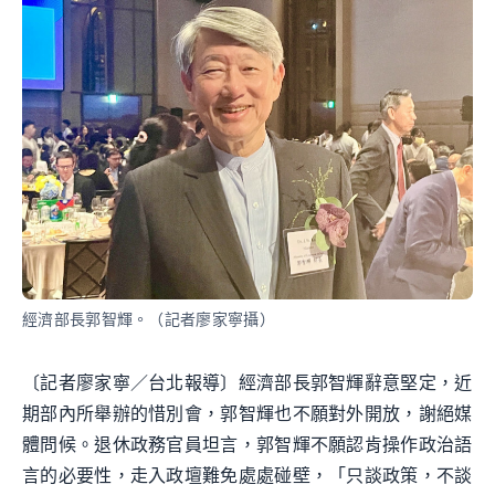
經濟部長郭智輝。（記者廖家寧攝）
〔記者廖家寧／台北報導〕經濟部長郭智輝辭意堅定，近
期部內所舉辦的惜別會，郭智輝也不願對外開放，謝絕媒
體問候。退休政務官員坦言，郭智輝不願認肯操作政治語
言的必要性，走入政壇難免處處碰壁，「只談政策，不談