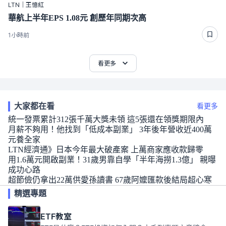
LTN｜王憶紅
華航上半年EPS 1.08元 創歷年同期次高
1小時前
看更多
大家都在看
看更多
統一發票累計312張千萬大獎未領 這5張還在領獎期限內
月薪不夠用！他找到「低成本副業」 3年後年營收近400萬
元養全家
LTN經濟通》日本今年最大破產案 上萬商家應收款歸零
用1.6萬元開啟副業！31歲男靠自學「半年海撈1.3億」 親曝
成功心路
超節儉仍拿出22萬供愛孫讀書 67歲阿嬤匯款後結局超心寒
精選專題
ETF教室