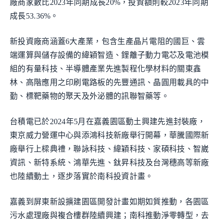
廠商家數比2023年同期成長20%，投資額則較2023年同期
成長53.36%。
新投資廠商涵蓋6大產業，包含生產晶片電阻的國巨、雲
端運算與儲存設備的緯穎智造、鋰離子動力電芯及電池模
組的有量科技、半導體產業先進製程化學材料的關東鑫
林、高階應用之印刷電路板的先豐通訊、晶圓用載具的中
勤、標靶藥物的聚天及外泌體的訊聯智藥等。
台積電已於2024年5月在嘉義園區動土興建先進封裝廠，
東京威力營運中心與添鴻科技新廠舉行開幕，華騰國際新
廠舉行上樑典禮，聯詠科技、緯穎科技、家碩科技、智崴
資訊、新特系統、鴻華先進、鈦昇科技及台灣穗高等新廠
也陸續動土，逐步落實於南科投資計畫。
嘉義到屏東新設擴建園區開發計畫如期如質推動，各園區
污水處理廠與複合樓群陸續興建；南科推動淨零轉型，去