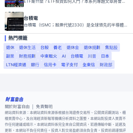
ETF是什麼？ETF投資如何入門？本系列專題文章將會告訴你新手必須知道的ETF基礎知識。
台積電
台積電（tSMC；股票代號2330）是全球領先的半導體代工公司，成立於1987年，總部位於台灣新竹。且已於美國、日本、德國及中國設廠，台積電是全球首家專業積體電路製造服務公司，也是全球最先進和最大規模的半導體代工廠。
熱門標籤
退休
退休生活
台股
養老
退休金
退休規劃
焦點股
副業
財務規劃
中東戰火
AI
台積電
川普
日本
LTN經濟通
銀行
信用卡
電子支付
全東信
財政部
關於財富自由
免責聲明
|
網站資料來源：本網站資料來源係根據台灣證券交易所、公開資訊觀測站、櫃
檯買賣中心，及台灣經濟新報等機構分析資料之匯整，本網站對投資人買賣不
作任何建議或暗示。本網站資料係完全來自公開資訊，若遇傳輸中斷、延遲及
更新，本網站不負任何責任。投資人對交易盈虧須自負全責，投資前請謹慎評