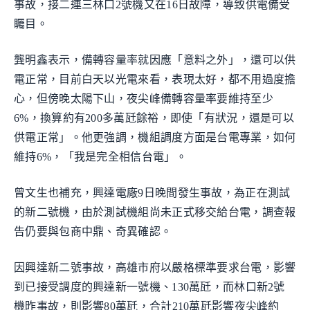
事故，接二連三林口2號機又在16日故障，導致供電備受
矚目。
龔明鑫表示，備轉容量率就因應「意料之外」，還可以供
電正常，目前白天以光電來看，表現太好，都不用過度擔
心，但傍晚太陽下山，夜尖峰備轉容量率要維持至少
6%，換算約有200多萬瓩餘裕，即使「有狀況，還是可以
供電正常」。他更強調，機組調度方面是台電專業，如何
維持6%，「我是完全相信台電」。
曾文生也補充，興達電廠9日晚間發生事故，為正在測試
的新二號機，由於測試機組尚未正式移交給台電，調查報
告仍要與包商中鼎、奇異確認。
因興達新二號事故，高雄市府以嚴格標準要求台電，影響
到已接受調度的興達新一號機、130萬瓩，而林口新2號
機昨事故，則影響80萬瓩，合計210萬瓩影響夜尖峰約