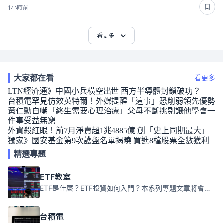
1小時前
看更多
大家都在看
看更多
LTN經濟通》中國小兵橫空出世 西方半導體封鎖破功？
台積電罕見仿效英特爾！外媒提醒「這事」恐削弱領先優勢
黃仁勳自嘲「終生需要心理治療」父母不斷挑剔讓他學會一
件事受益無窮
外資殺紅眼！前7月淨賣超1兆4885億 創「史上同期最大」
獨家》國安基金第9次護盤名單揭曉 買進8檔股票全數獲利
精選專題
ETF教室
ETF是什麼？ETF投資如何入門？本系列專題文章將會告訴你新手必須知道的ETF基礎知識。
台積電