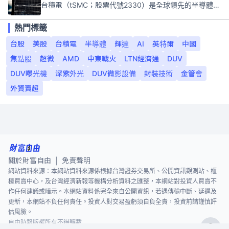
台積電（tSMC；股票代號2330）是全球領先的半導體代工公司，成立於1987年，總部位於台灣新竹。且已於美國、日本、德國及中國設廠，台積電是全球首家專業積體電路製造服務公司，也是全球最先進和最大規模的半導體代工廠。
熱門標籤
台股
美股
台積電
半導體
輝達
AI
英特爾
中國
焦點股
超微
AMD
中東戰火
LTN經濟通
DUV
DUV曝光機
深紫外光
DUV微影設備
封裝技術
金管會
外資賣超
關於財富自由
免責聲明
|
網站資料來源：本網站資料來源係根據台灣證券交易所、公開資訊觀測站、櫃
檯買賣中心，及台灣經濟新報等機構分析資料之匯整，本網站對投資人買賣不
作任何建議或暗示。本網站資料係完全來自公開資訊，若遇傳輸中斷、延遲及
更新，本網站不負任何責任。投資人對交易盈虧須自負全責，投資前請謹慎評
估風險。
自由時報版權所有不得轉載