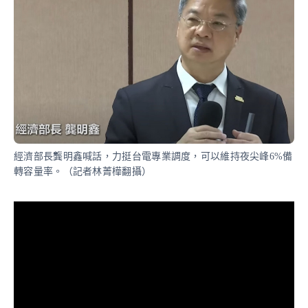
經濟部長龔明鑫喊話，力挺台電專業調度，可以維持夜尖峰6%備
轉容量率。（記者林菁樺翻攝）