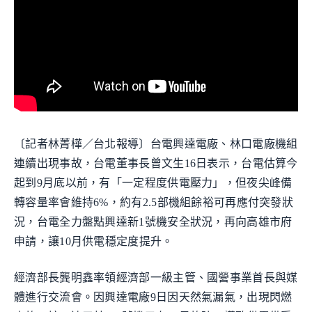
〔記者林菁樺／台北報導〕台電興達電廠、林口電廠機組
連續出現事故，台電董事長曾文生16日表示，台電估算今
起到9月底以前，有「一定程度供電壓力」，但夜尖峰備
轉容量率會維持6%，約有2.5部機組餘裕可再應付突發狀
況，台電全力盤點興達新1號機安全狀況，再向高雄市府
申請，讓10月供電穩定度提升。
經濟部長龔明鑫率領經濟部一級主管、國營事業首長與媒
體進行交流會。因興達電廠9日因天然氣漏氣，出現閃燃