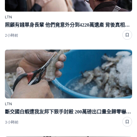
LTN
照顧有錢單身長輩 他們竟意外分到4220萬遺產 背後真相曝光了
2小時前
LTN
斷交國白蝦遭我友邦下狠手封殺 200萬磅出口量全歸零嚇崩了
3小時前