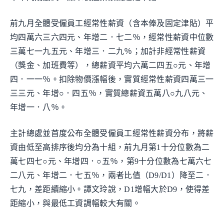
前九月全體受僱員工經常性薪資（含本俸及固定津貼）平
均四萬六三六四元、年增二．七二％，經常性薪資中位數
三萬七一九五元、年增三．二九％；加計非經常性薪資
（獎金、加班費等），總薪資平均六萬二四五○元、年增
四．一一％。扣除物價漲幅後，實質經常性薪資四萬三一
三三元、年增○．四五％，實質總薪資五萬八○九八元、
年增一．八％。
主計總處並首度公布全體受僱員工經常性薪資分布，將薪
資由低至高排序後均分為十組，前九月第1十分位數為二
萬七四七○元、年增四．○五％，第9十分位數為七萬六七
二八元、年增二．七五％，兩者比值（D9/D1）降至二．
七九，差距續縮小。譚文玲說，D1增幅大於D9，使得差
距縮小，與最低工資調幅較大有關。