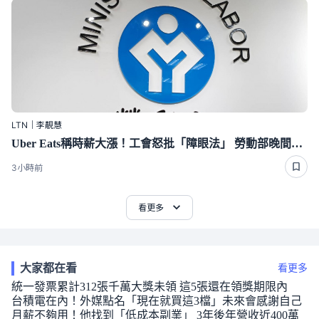
LTN｜李靚慧
Uber Eats稱時薪大漲！工會怒批「障眼法」 勞動部晚間定調：確實違法
3小時前
看更多
大家都在看
看更多
統一發票累計312張千萬大獎未領 這5張還在領獎期限內
台積電在內！外媒點名「現在就買這3檔」未來會感謝自己
月薪不夠用！他找到「低成本副業」 3年後年營收近400萬