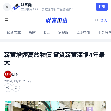
財富自由
打開
立即使用APP，開啟您的股市智慧導航！
登入
最新文章
焦點
ETF
焦點股
ETF詳情
千金股
薪資增速高於物價 實質薪資漲幅4年最
大
LTN
2024/11/11 21:29