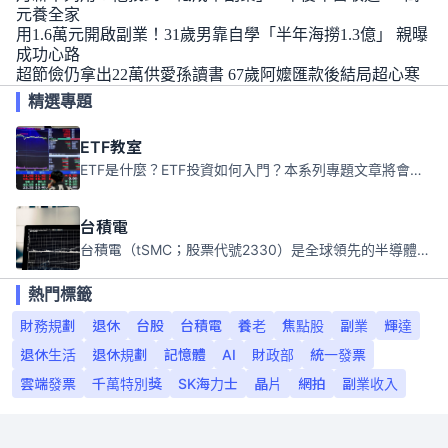
元養全家
用1.6萬元開啟副業！31歲男靠自學「半年海撈1.3億」 親曝
成功心路
超節儉仍拿出22萬供愛孫讀書 67歲阿嬤匯款後結局超心寒
精選專題
ETF教室
ETF是什麼？ETF投資如何入門？本系列專題文章將會告訴你新手必須知道的ETF基礎知識。
台積電
台積電（tSMC；股票代號2330）是全球領先的半導體代工公司，成立於1987年，總部位於台灣新竹。且已於美國、日本、德國及中國設廠，台積電是全球首家專業積體電路製造服務公司，也是全球最先進和最大規模的半導體代工廠。
熱門標籤
財務規劃
退休
台股
台積電
養老
焦點股
副業
輝達
退休生活
退休規劃
記憶體
AI
財政部
統一發票
雲端發票
千萬特別獎
SK海力士
晶片
網拍
副業收入