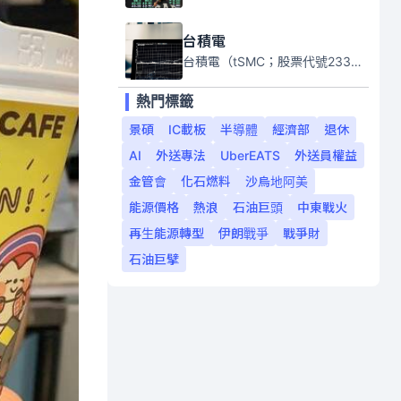
台積電
台積電（tSMC；股票代號2330）是全球領先的半導體代工公司，成立於1987年，總部位於台灣新竹。且已於美國、日本、德國及中國設廠，台積電是全球首家專業積體電路製造服務公司，也是全球最先進和最大規模的半導體代工廠。
熱門標籤
景碩
IC載板
半導體
經濟部
退休
AI
外送專法
UberEATS
外送員權益
金管會
化石燃料
沙烏地阿美
能源價格
熱浪
石油巨頭
中東戰火
再生能源轉型
伊朗戰爭
戰爭財
石油巨擘