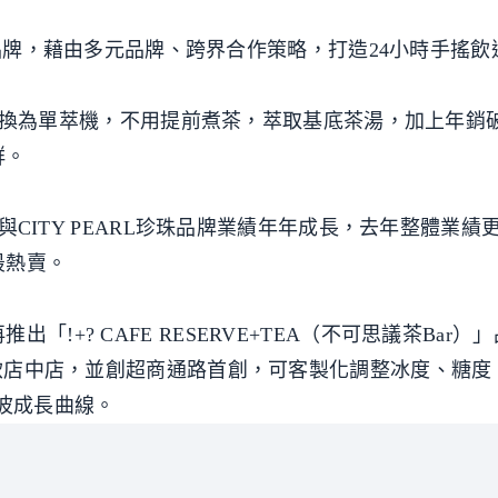
」珍珠品牌，藉由多元品牌、跨界合作策略，打造24小時手搖
00店更換為單萃機，不用提前煮茶，萃取基底茶湯，加上年銷
群。
A與CITY PEARL珍珠品牌業績年年成長，去年整體業績
最熱賣。
!+? CAFE RESERVE+TEA（不可思議茶Bar）
手搖飲店中店，並創超商通路首創，可客製化調整冰度、糖
二波成長曲線。
Y TEA不並存於同間門市。CITY TEA針對新鮮人、青