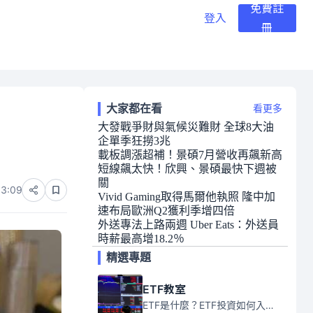
免費註
登入
冊
大家都在看
看更多
大發戰爭財與氣候災難財 全球8大油
企單季狂撈3兆
載板調漲超補！景碩7月營收再飆新高
短線飆太快！欣興、景碩最快下週被
關
03:09
Vivid Gaming取得馬爾他執照 隆中加
速布局歐洲Q2獲利季增四倍
外送專法上路兩週 Uber Eats：外送員
時薪最高增18.2％
精選專題
ETF教室
ETF是什麼？ETF投資如何入門？本系列專題文章將會告訴你新手必須知道的ETF基礎知識。