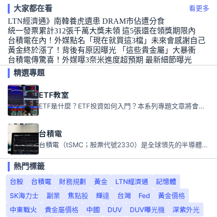
大家都在看
看更多
LTN經濟通》南韓養虎遺患 DRAM市佔遭分食
統一發票累計312張千萬大獎未領 這5張還在領獎期限內
台積電在內！外媒點名「現在就買這3檔」未來會感謝自己
黃金終於漲了！背後有原因曝光 「這些貴金屬」大暴衝
台積電傳驚喜！外媒曝3奈米進度超預期 最新細節曝光
精選專題
ETF教室
ETF是什麼？ETF投資如何入門？本系列專題文章將會告訴你新手必須知道的ETF基礎知識。
台積電
台積電（tSMC；股票代號2330）是全球領先的半導體代工公司，成立於1987年，總部位於台灣新竹。且已於美國、日本、德國及中國設廠，台積電是全球首家專業積體電路製造服務公司，也是全球最先進和最大規模的半導體代工廠。
熱門標籤
台股
台積電
財務規劃
黃金
LTN經濟通
記憶體
SK海力士
副業
焦點股
輝達
台灣
Fed
黃金價格
中東戰火
貴金屬價格
中國
DUV
DUV曝光機
深紫外光