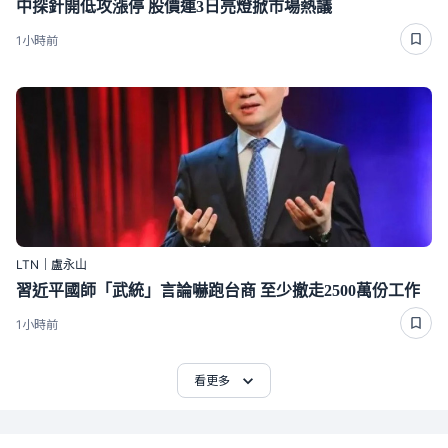
中探針開低攻漲停 股價連3日亮燈掀市場熱議
1小時前
LTN｜盧永山
習近平國師「武統」言論嚇跑台商 至少撤走2500萬份工作
1小時前
看更多