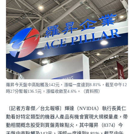
羅昇今天盤中高點觸及142元，漲幅一度達到8.81%，截至中午12
時27分暫報136.5元，漲幅收斂至4.6%。（資料照）
〔記者方韋傑／台北報導〕輝達（NVIDIA）執行長黃仁
勳看好特定類型的機器人產品有機會實現大規模量產，帶
動相關概念股受到買盤青睞點火，其中羅昇（8374）今
天盤中高點觸及142元，漲幅一度達到8.81%，截至中午