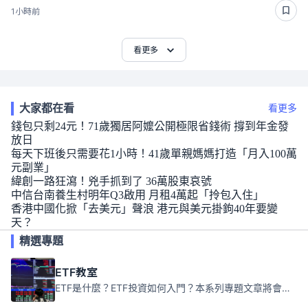
1小時前
看更多
大家都在看
看更多
錢包只剩24元！71歲獨居阿嬤公開極限省錢術 撐到年金發
放日
每天下班後只需要花1小時！41歲單親媽媽打造「月入100萬
元副業」
緯創一路狂瀉！兇手抓到了 36萬股東哀號
中信台南養生村明年Q3啟用 月租4萬起「拎包入住」
香港中國化掀「去美元」聲浪 港元與美元掛鉤40年要變
天？
精選專題
ETF教室
ETF是什麼？ETF投資如何入門？本系列專題文章將會告訴你新手必須知道的ETF基礎知識。