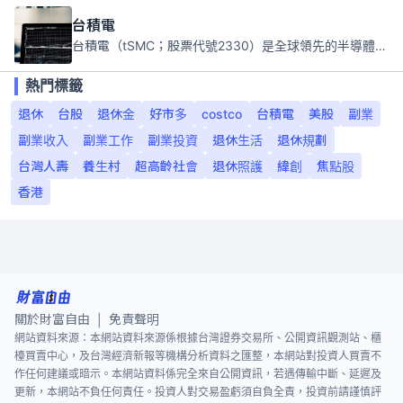
台積電
台積電（tSMC；股票代號2330）是全球領先的半導體代工公司，成立於1987年，總部位於台灣新竹。且已於美國、日本、德國及中國設廠，台積電是全球首家專業積體電路製造服務公司，也是全球最先進和最大規模的半導體代工廠。
熱門標籤
退休
台股
退休金
好市多
costco
台積電
美股
副業
副業收入
副業工作
副業投資
退休生活
退休規劃
台灣人壽
養生村
超高齡社會
退休照護
緯創
焦點股
香港
關於財富自由
免責聲明
|
網站資料來源：本網站資料來源係根據台灣證券交易所、公開資訊觀測站、櫃
檯買賣中心，及台灣經濟新報等機構分析資料之匯整，本網站對投資人買賣不
作任何建議或暗示。本網站資料係完全來自公開資訊，若遇傳輸中斷、延遲及
更新，本網站不負任何責任。投資人對交易盈虧須自負全責，投資前請謹慎評