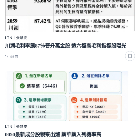
LTN｜張慧雯
川湖毛利率飆87％晉升萬金股 這六檔高毛利指標股曝光
1小時前
LTN｜張慧雯
0050最新成分股觀察出爐 藥華藥入列機率高