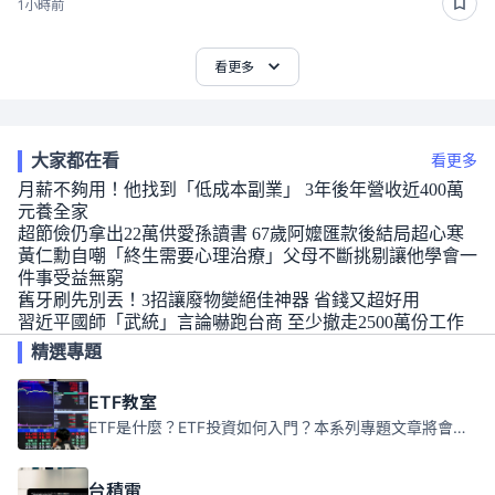
1小時前
看更多
大家都在看
看更多
月薪不夠用！他找到「低成本副業」 3年後年營收近400萬
元養全家
超節儉仍拿出22萬供愛孫讀書 67歲阿嬤匯款後結局超心寒
黃仁勳自嘲「終生需要心理治療」父母不斷挑剔讓他學會一
件事受益無窮
舊牙刷先別丟！3招讓廢物變絕佳神器 省錢又超好用
習近平國師「武統」言論嚇跑台商 至少撤走2500萬份工作
精選專題
ETF教室
ETF是什麼？ETF投資如何入門？本系列專題文章將會告訴你新手必須知道的ETF基礎知識。
台積電