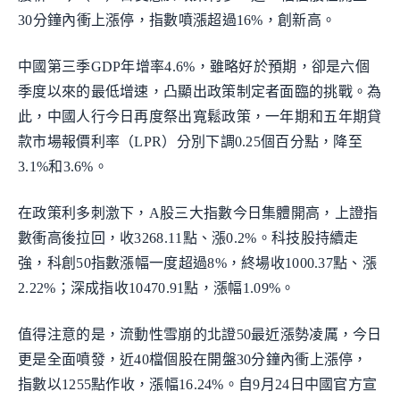
30分鐘內衝上漲停，指數噴漲超過16%，創新高。
中國第三季GDP年增率4.6%，雖略好於預期，卻是六個
季度以來的最低增速，凸顯出政策制定者面臨的挑戰。為
此，中國人行今日再度祭出寬鬆政策，一年期和五年期貸
款市場報價利率（LPR）分別下調0.25個百分點，降至
3.1%和3.6%。
在政策利多刺激下，A股三大指數今日集體開高，上證指
數衝高後拉回，收3268.11點、漲0.2%。科技股持續走
強，科創50指數漲幅一度超過8%，終場收1000.37點、漲
2.22%；深成指收10470.91點，漲幅1.09%。
值得注意的是，流動性雪崩的北證50最近漲勢凌厲，今日
更是全面噴發，近40檔個股在開盤30分鐘內衝上漲停，
指數以1255點作收，漲幅16.24%。自9月24日中國官方宣