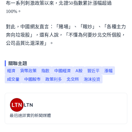
布一系列刺激政策以來，北證50指數累計漲幅超過
100%。
對此，中國網友直言：「賭場」、「瞎炒」、「各種主力
奔向垃圾股」，還有人說，「不懂為何要炒北交所個股，
公司品質比滬深差」。
關聯主題
經濟
貨幣政策
指數
中國經濟
A股
習近平
漲幅
成交量
中國股市
政策利多
北交所
泡沫投資
LTN
最迅速詳實的新聞媒體