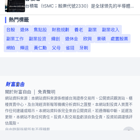
台積電（tSMC；股票代號2330）是全球領先的半導體代工公司，成立於1987年，總部位於台灣新竹。且已於美國、日本、德國及中國設廠，台積電是全球首家專業積體電路製造服務公司，也是全球最先進和最大規模的半導體代工廠。
熱門標籤
台股
退休
焦點股
財務規劃
養老
副業
副業收入
副業工作
副業投資
緯創
退休金
欣興
景碩
處置股票
網拍
輝達
黃仁勳
父母
省錢
牙刷
關於財富自由
免責聲明
|
網站資料來源：本網站資料來源係根據台灣證券交易所、公開資訊觀測站、櫃
檯買賣中心，及台灣經濟新報等機構分析資料之匯整，本網站對投資人買賣不
作任何建議或暗示。本網站資料係完全來自公開資訊，若遇傳輸中斷、延遲及
更新，本網站不負任何責任。投資人對交易盈虧須自負全責，投資前請謹慎評
估風險。
自由時報版權所有不得轉載
©
2026
The Liberty Times. All Rights Reserved.