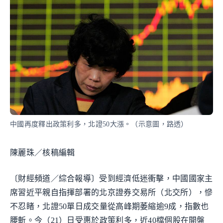
中國再度釋出政策利多，北證50大漲。（示意圖，路透）
陳麗珠／核稿編輯
〔財經頻道／綜合報導〕受到經濟低迷衝擊，中國國家主
席習近平親自指揮部署的北京證券交易所（北交所），慘
不忍睹，北證50單日成交量從高峰期萎縮逾9成，指數也
腰斬。今（21）日受惠於政策利多，近40檔個股在開盤