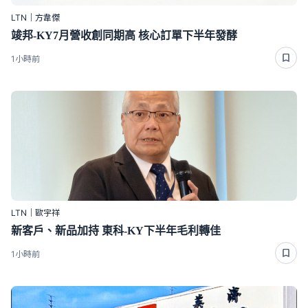
LTN｜方韋傑
竣邦-KY7月營收創同期高 核心訂單下半年發酵
1小時前
LTN｜歐宇祥
新客戶、新品加持 東科-KY下半年毛利轉佳
1小時前