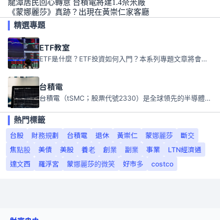
龍潭居民回心轉意 台積電將建1.4奈米廠
《蒙娜麗莎》真跡？出現在黃崇仁家客廳
精選專題
ETF教室
ETF是什麼？ETF投資如何入門？本系列專題文章將會告訴你新手必須知道的ETF基礎知識。
台積電
台積電（tSMC；股票代號2330）是全球領先的半導體代工公司，成立於1987年，總部位於台灣新竹。且已於美國、日本、德國及中國設廠，台積電是全球首家專業積體電路製造服務公司，也是全球最先進和最大規模的半導體代工廠。
熱門標籤
台股
財務規劃
台積電
退休
黃崇仁
蒙娜麗莎
斷交
焦點股
美債
美股
養老
創業
副業
事業
LTN經濟通
達文西
羅浮宮
蒙娜麗莎的微笑
好市多
costco