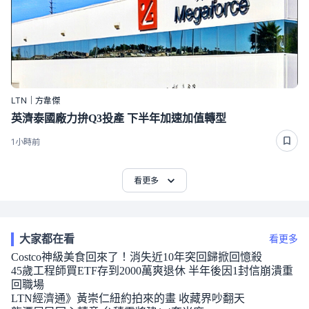
LTN｜方韋傑
英濟泰國廠力拚Q3投產 下半年加速加值轉型
1小時前
看更多
大家都在看
看更多
Costco神級美食回來了！消失近10年突回歸掀回憶殺
45歲工程師買ETF存到2000萬爽退休 半年後因1封信崩潰重
回職場
LTN經濟通》黃崇仁紐約拍來的畫 收藏界吵翻天