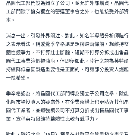
晶圓代工部門設為獨立子公司，並允許外部增資，晶圓代
工部門除了擁有獨立的營運董事會之外，也能接受外部資
本。
消息一出，引發外界關注。對此，知名半導體分析師陸行
之表示看法，稱感覺季辛格還是想腳踏兩條船，想維持整
體性競爭力，不打算壯士斷腕，短期不打算分拆或出售晶
圓代工事業這個拖油瓶，但即便如此，陸行之認為英特爾
持續降低晶圓製造重要性是正面的，可讓部分投資人燃起
一絲希望。
季辛格認為，將晶圓代工部門轉為獨立子公司之舉，除能
化解市場投資人的疑慮外，在企業架構上也更貼近其他晶
圓代工業者，並還強調公司不打算分拆或出售晶圓代工事
業，宣稱英特爾維持整體性比較有競爭力。
對此，陸行之今（18日）稍早在社群平台臉書發文表示看