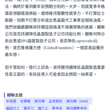
法，稱終於看到數年前預期分割的一大步，但感覺季辛格
還是想腳踏兩條船，還想維持整體性競爭力，不打算壯士
斷腕，短期不打算分拆或出售晶圓代工事業這個拖油瓶。
我們就繼續觀察英特爾這個換湯不換藥策略的進展，觀察
公司是否持續降低晶圓製造子公司持股比例，觀察何時分
拆出售或IPO晶圓製造子公司，是否降低capex/sales比
例，是否像格羅方德（GlobalFoundries）一樣提高設備折
舊年限。
但不管如何，陸行之認為，英特爾持續降低晶圓製造重要
性是正面的，有些投資人可能會因此燃起一絲希望。
關聯主題
半導體
台積電
英特爾
企業轉型
英特爾（Intel）
晶圓代工
競爭力
陸行之
季辛格
英特爾季辛格