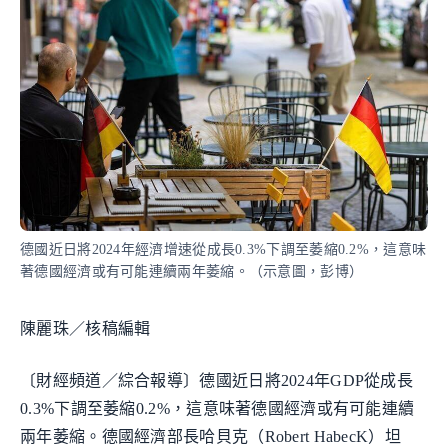
德國近日將2024年經濟增速從成長0.3%下調至萎縮0.2%，這意味
著德國經濟或有可能連續兩年萎縮。（示意圖，彭博）
陳麗珠／核稿編輯
〔財經頻道／綜合報導〕德國近日將2024年GDP從成長
0.3%下調至萎縮0.2%，這意味著德國經濟或有可能連續
兩年萎縮。德國經濟部長哈貝克（Robert HabecK）坦