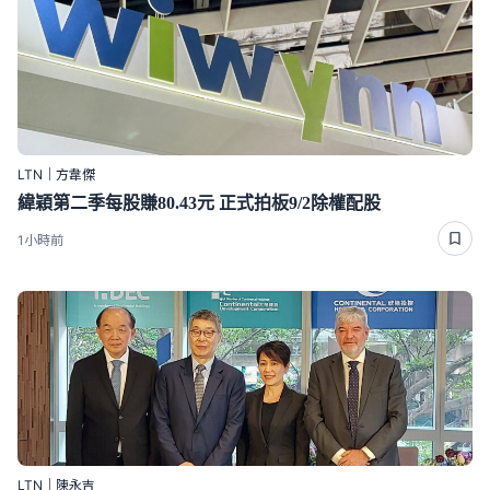
LTN｜方韋傑
緯穎第二季每股賺80.43元 正式拍板9/2除權配股
1小時前
LTN｜陳永吉