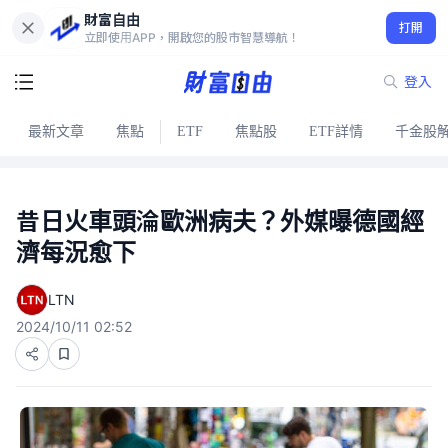
財富自由
打開
立即使用APP，開啟您的股市智慧導航！
登入
最新文章
焦點
ETF
焦點股
ETF詳情
千金股
昔日火車頭淪歐洲病夫？外媒曝德國經
濟每況愈下
LTN
2024/10/11 02:52