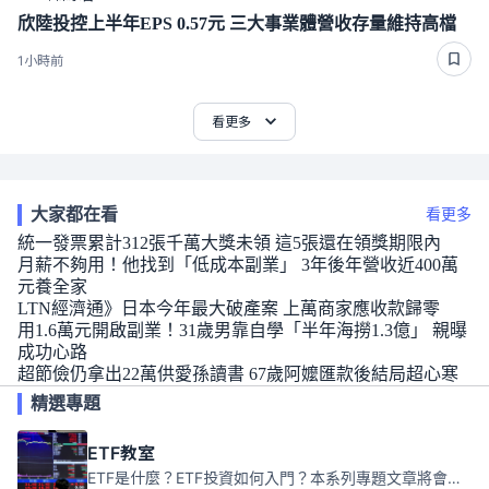
欣陸投控上半年EPS 0.57元 三大事業體營收存量維持高檔
1小時前
看更多
大家都在看
看更多
統一發票累計312張千萬大獎未領 這5張還在領獎期限內
月薪不夠用！他找到「低成本副業」 3年後年營收近400萬
元養全家
LTN經濟通》日本今年最大破產案 上萬商家應收款歸零
用1.6萬元開啟副業！31歲男靠自學「半年海撈1.3億」 親曝
成功心路
超節儉仍拿出22萬供愛孫讀書 67歲阿嬤匯款後結局超心寒
精選專題
ETF教室
ETF是什麼？ETF投資如何入門？本系列專題文章將會告訴你新手必須知道的ETF基礎知識。