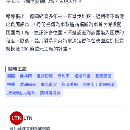
長0.3%下調至萎縮0.2%，表現欠佳。
報導指出，德國經濟多年來一直舉步維艱，近期還不斷傳
出負面訊息，9月份盛傳汽車製造商福斯汽車首次考慮關
閉國內工廠，這讓許多德國人清楚認識到該國陷入困境的
程度。隨後，晶片製造商英特爾決定暫停在德國建造投資
規模達 300 億歐元工廠的計畫。
關聯主題
德國
英特爾
通貨膨脹
高利率
福斯汽車
基礎建設
福斯
歐洲病夫
俄烏衝突
經濟萎縮
關鍵字：德國經濟
技術勞動力短缺
英特爾投資
LTN
最迅速詳實的新聞媒體