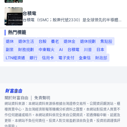
台積電
台積電（tSMC；股票代號2330）是全球領先的半導體代工公司，成立於1987年，總部位於台灣新竹。且已於美國、日本、德國及中國設廠，台積電是全球首家專業積體電路製造服務公司，也是全球最先進和最大規模的半導體代工廠。
熱門標籤
退休
退休生活
台股
養老
退休金
退休規劃
焦點股
副業
財務規劃
中東戰火
AI
台積電
川普
日本
LTN經濟通
銀行
信用卡
電子支付
全東信
財政部
關於財富自由
免責聲明
|
網站資料來源：本網站資料來源係根據台灣證券交易所、公開資訊觀測站、櫃
檯買賣中心，及台灣經濟新報等機構分析資料之匯整，本網站對投資人買賣不
作任何建議或暗示。本網站資料係完全來自公開資訊，若遇傳輸中斷、延遲及
更新，本網站不負任何責任。投資人對交易盈虧須自負全責，投資前請謹慎評
估風險。