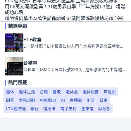
LTN經濟通》日本今年最大破產案 上萬商家應收款歸零
用1.6萬元開啟副業！31歲男靠自學「半年海撈1.3億」 親曝
成功心路
超節儉仍拿出22萬供愛孫讀書 67歲阿嬤匯款後結局超心寒
精選專題
ETF教室
ETF是什麼？ETF投資如何入門？本系列專題文章將會告訴你新手必須知道的ETF基礎知識。
台積電
台積電（tSMC；股票代號2330）是全球領先的半導體代工公司，成立於1987年，總部位於台灣新竹。且已於美國、日本、德國及中國設廠，台積電是全球首家專業積體電路製造服務公司，也是全球最先進和最大規模的半導體代工廠。
熱門標籤
退休
退休生活
台股
養老
退休金
退休規劃
焦點股
副業
財務規劃
中東戰火
AI
台積電
川普
日本
LTN經濟通
銀行
信用卡
電子支付
全東信
財政部