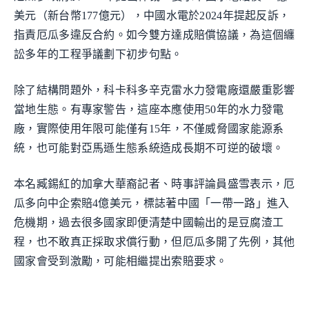
美元（新台幣177億元），中國水電於2024年提起反訴，
指責厄瓜多違反合約。如今雙方達成賠償協議，為這個纏
訟多年的工程爭議劃下初步句點。
除了結構問題外，科卡科多辛克雷水力發電廠還嚴重影響
當地生態。有專家警告，這座本應使用50年的水力發電
廠，實際使用年限可能僅有15年，不僅威脅國家能源系
統，也可能對亞馬遜生態系統造成長期不可逆的破壞。
本名臧錫紅的加拿大華裔記者、時事評論員盛雪表示，厄
瓜多向中企索賠4億美元，標誌著中國「一帶一路」進入
危機期，過去很多國家即便清楚中國輸出的是豆腐渣工
程，也不敢真正採取求償行動，但厄瓜多開了先例，其他
國家會受到激勵，可能相繼提出索賠要求。