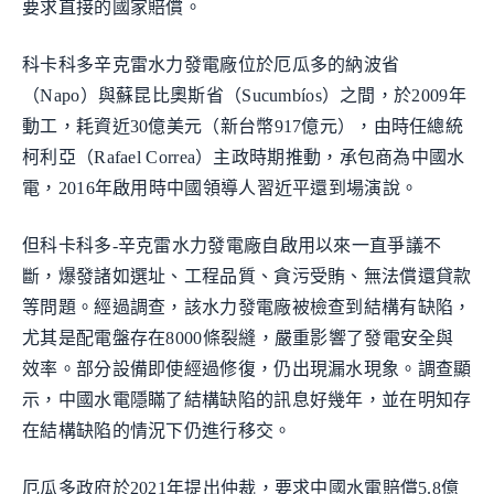
要求直接的國家賠償。
科卡科多辛克雷水力發電廠位於厄瓜多的納波省
（Napo）與蘇昆比奧斯省（Sucumbíos）之間，於2009年
動工，耗資近30億美元（新台幣917億元），由時任總統
柯利亞（Rafael Correa）主政時期推動，承包商為中國水
電，2016年啟用時中國領導人習近平還到場演說。
但科卡科多-辛克雷水力發電廠自啟用以來一直爭議不
斷，爆發諸如選址、工程品質、貪污受賄、無法償還貸款
等問題。經過調查，該水力發電廠被檢查到結構有缺陷，
尤其是配電盤存在8000條裂縫，嚴重影響了發電安全與
效率。部分設備即使經過修復，仍出現漏水現象。調查顯
示，中國水電隱瞞了結構缺陷的訊息好幾年，並在明知存
在結構缺陷的情況下仍進行移交。
厄瓜多政府於2021年提出仲裁，要求中國水電賠償5.8億