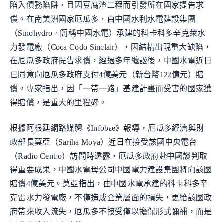
陷入債務陷阱，且因豆腐渣工程而引發所在國家提告求
償。在南美洲國家厄瓜多，由中國水利水電建設集團
（Sinohydro，簡稱中國水電）承建的科卡科多辛克萊水
力發電廠（Coca Codo Sinclair），因結構出現重大缺陷，
在厄瓜多政府提告求償，經過多年纏訟後，中國水電近日
已同意向厄瓜多政府支付4億美元（新台幣122億元）賠
償。專家指出，因「一帶一路」基建計畫而受害的國家獲
得賠償，是重大的里程碑。
根據阿根廷網路媒體《Infobae》報導，厄瓜多經濟與財
政部長莫亞（Sariha Moya）近日在接受該國中央電台
（Radio Centro）訪問時透露，厄瓜多政府赴中國談判取
得重要成果，中國水電母公司中國電力建設集團將向該國
賠償4億美元。莫亞指出，由中國水電承建的科卡科多辛
克雷水力發電廠，不僅造成企業層面的損失，更給該國政
府帶來收入流失，厄瓜多不接受僅以擔保形式彌補，而是