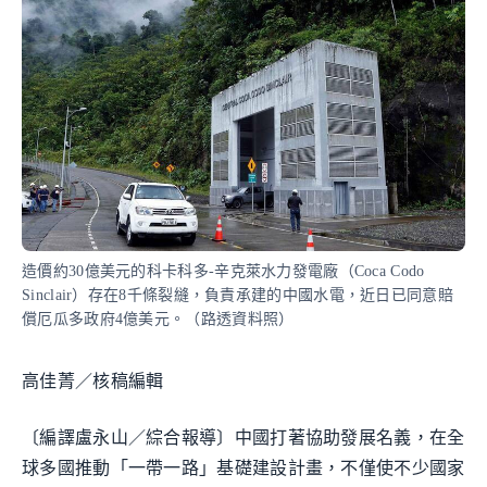
造價約30億美元的科卡科多-辛克萊水力發電廠（Coca Codo
Sinclair）存在8千條裂縫，負責承建的中國水電，近日已同意賠
償厄瓜多政府4億美元。（路透資料照）
高佳菁／核稿編輯
〔編譯盧永山／綜合報導〕中國打著協助發展名義，在全
球多國推動「一帶一路」基礎建設計畫，不僅使不少國家