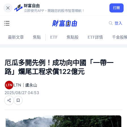
財富自由
打開
立即使用APP，開啟您的股市智慧導航！
登入
最新文章
焦點
ETF
焦點股
ETF詳情
千金股
厄瓜多開先例！成功向中國「一帶一
路」爛尾工程求償122億元
LTN｜盧永山
2025/08/27 04:53