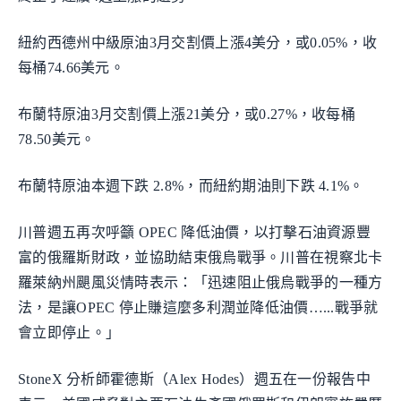
紐約西德州中級原油3月交割價上漲4美分，或0.05%，收
每桶74.66美元。
布蘭特原油3月交割價上漲21美分，或0.27%，收每桶
78.50美元。
布蘭特原油本週下跌 2.8%，而紐約期油則下跌 4.1%。
川普週五再次呼籲 OPEC 降低油價，以打擊石油資源豐
富的俄羅斯財政，並協助結束俄烏戰爭。川普在視察北卡
羅萊納州颶風災情時表示：「迅速阻止俄烏戰爭的一種方
法，是讓OPEC 停止賺這麼多利潤並降低油價…...戰爭就
會立即停止。」
StoneX 分析師霍德斯（Alex Hodes）週五在一份報告中