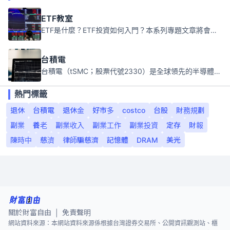
ETF教室
ETF是什麼？ETF投資如何入門？本系列專題文章將會告訴你新手必須知道的ETF基礎知識。
台積電
台積電（tSMC；股票代號2330）是全球領先的半導體代工公司，成立於1987年，總部位於台灣新竹。且已於美國、日本、德國及中國設廠，台積電是全球首家專業積體電路製造服務公司，也是全球最先進和最大規模的半導體代工廠。
熱門標籤
退休
台積電
退休金
好市多
costco
台股
財務規劃
副業
養老
副業收入
副業工作
副業投資
定存
財報
陳時中
慈濟
律師騙慈濟
記憶體
DRAM
美光
關於財富自由
免責聲明
|
網站資料來源：本網站資料來源係根據台灣證券交易所、公開資訊觀測站、櫃