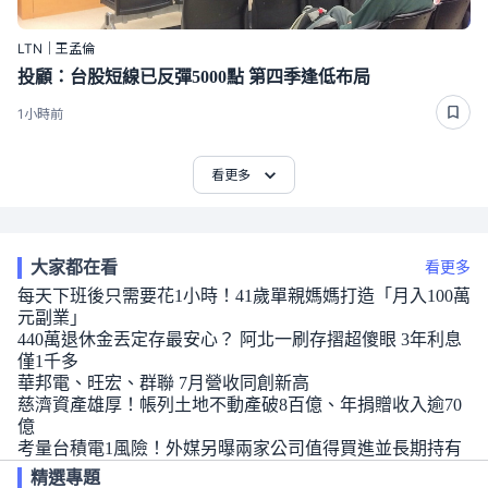
LTN｜王孟倫
投顧：台股短線已反彈5000點 第四季逢低布局
1小時前
看更多
大家都在看
看更多
每天下班後只需要花1小時！41歲單親媽媽打造「月入100萬
元副業」
440萬退休金丟定存最安心？ 阿北一刷存摺超傻眼 3年利息
僅1千多
華邦電、旺宏、群聯 7月營收同創新高
慈濟資產雄厚！帳列土地不動產破8百億、年捐贈收入逾70
億
考量台積電1風險！外媒另曝兩家公司值得買進並長期持有
精選專題