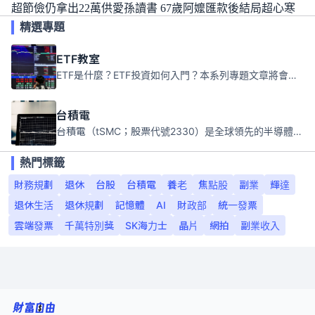
超節儉仍拿出22萬供愛孫讀書 67歲阿嬤匯款後結局超心寒
精選專題
ETF教室
ETF是什麼？ETF投資如何入門？本系列專題文章將會告訴你新手必須知道的ETF基礎知識。
台積電
台積電（tSMC；股票代號2330）是全球領先的半導體代工公司，成立於1987年，總部位於台灣新竹。且已於美國、日本、德國及中國設廠，台積電是全球首家專業積體電路製造服務公司，也是全球最先進和最大規模的半導體代工廠。
熱門標籤
財務規劃
退休
台股
台積電
養老
焦點股
副業
輝達
退休生活
退休規劃
記憶體
AI
財政部
統一發票
雲端發票
千萬特別獎
SK海力士
晶片
網拍
副業收入