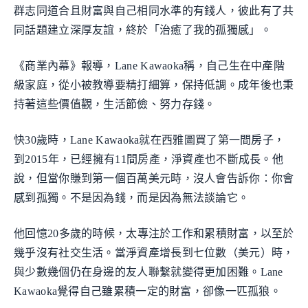
群志同道合且財富與自己相同水準的有錢人，彼此有了共
同話題建立深厚友誼，終於「治癒了我的孤獨感」。
《商業內幕》報導，Lane Kawaoka稱，自己生在中產階
級家庭，從小被教導要精打細算，保持低調。成年後也秉
持著這些價值觀，生活節儉、努力存錢。
快30歲時，Lane Kawaoka就在西雅圖買了第一間房子，
到2015年，已經擁有11間房產，淨資產也不斷成長。他
說，但當你賺到第一個百萬美元時，沒人會告訴你：你會
感到孤獨。不是因為錢，而是因為無法談論它。
他回憶20多歲的時候，太專注於工作和累積財富，以至於
幾乎沒有社交生活。當淨資產增長到七位數（美元）時，
與少數幾個仍在身邊的友人聯繫就變得更加困難。Lane
Kawaoka覺得自己雖累積一定的財富，卻像一匹孤狼。