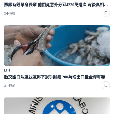
照顧有錢單身長輩 他們竟意外分到4220萬遺產 背後真相曝光了
2小時前
LTN
斷交國白蝦遭我友邦下狠手封殺 200萬磅出口量全歸零嚇崩了
3小時前