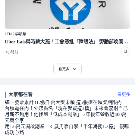
LTN｜李靚慧
Uber Eats稱時薪大漲！工會怒批「障眼法」 勞動部晚間定調：確實違法
3小時前
看更多
大家都在看
看更多
統一發票累計312張千萬大獎未領 這5張還在領獎期限內
台積電在內！外媒點名「現在就買這3檔」未來會感謝自己
月薪不夠用！他找到「低成本副業」 3年後年營收近400萬
元養全家
用1.6萬元開啟副業！31歲男靠自學「半年海撈1.3億」 親曝
成功心路