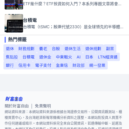
ETF是什麼？ETF投資如何入門？本系列專題文章將會告訴你新手必須知道的ETF基礎知識。
台積電
台積電（tSMC；股票代號2330）是全球領先的半導體代工公司，成立於1987年，總部位於台灣新竹。且已於美國、日本、德國及中國設廠，台積電是全球首家專業積體電路製造服務公司，也是全球最先進和最大規模的半導體代工廠。
熱門標籤
退休
財務規劃
養老
台股
退休生活
退休規劃
副業
焦點股
台積電
退休金
中東戰火
AI
日本
LTN經濟通
銀行
信用卡
電子支付
全東信
財政部
統一發票
關於財富自由
免責聲明
|
網站資料來源：本網站資料來源係根據台灣證券交易所、公開資訊觀測站、櫃
檯買賣中心，及台灣經濟新報等機構分析資料之匯整，本網站對投資人買賣不
作任何建議或暗示。本網站資料係完全來自公開資訊，若遇傳輸中斷、延遲及