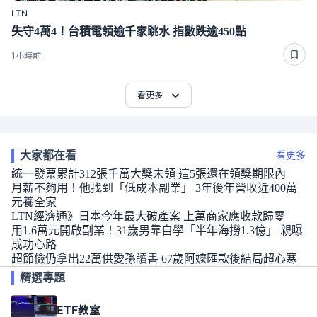
LTN
失守4萬4！台積電領逾千家跳水 指數跌逾450點
1小時前
看更多
大家都在看
看更多
統一發票累計312張千萬大獎未領 這5張還在領獎期限內
月薪不夠用！他找到「低成本副業」 3年後年營收近400萬
元養全家
LTN經濟通》日本今年最大破產案 上萬商家應收款歸零
用1.6萬元開啟副業！31歲男靠自學「半年海撈1.3億」 親曝
成功心路
超節儉仍拿出22萬供愛孫讀書 67歲阿嬤匯款後結局超心寒
精選專題
ETF教室