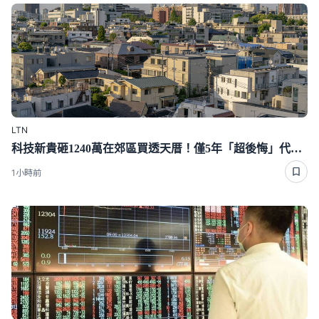
LTN
科技新貴砸1240萬在郊區買透天厝！僅5年「超後悔」代價曝
1小時前