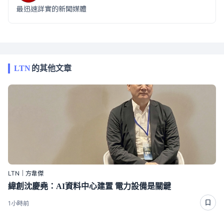
最迅速詳實的新聞媒體
LTN
的其他文章
LTN｜方韋傑
緯創沈慶堯：AI資料中心建置 電力設備是關鍵
1小時前