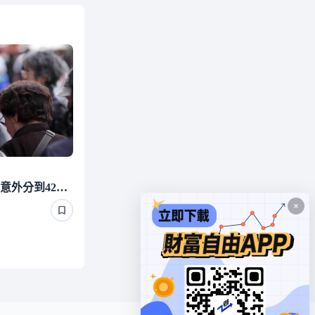
照顧有錢單身長輩 他們竟意外分到4220萬遺產 背後真相曝光了