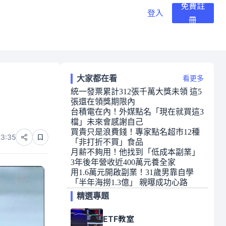
免費註
登入
冊
大家都在看
看更多
統一發票累計312張千萬大獎未領 這5
張還在領獎期限內
台積電在內！外媒點名「現在就買這3
檔」未來會感謝自己
買貴只是浪費錢！專家點名超市12種
23:35
「非打折不買」食品
月薪不夠用！他找到「低成本副業」
3年後年營收近400萬元養全家
用1.6萬元開啟副業！31歲男靠自學
「半年海撈1.3億」 親曝成功心路
精選專題
ETF教室