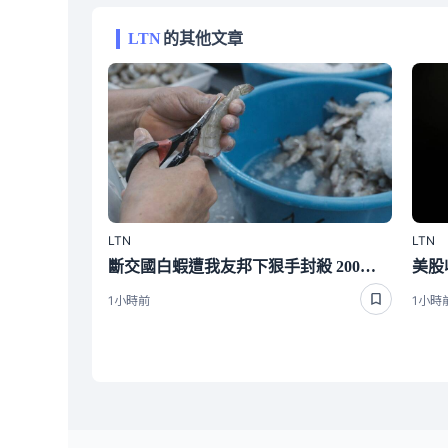
LTN
的其他文章
LTN
LTN
斷交國白蝦遭我友邦下狠手封殺 200萬磅出口量全歸零嚇崩了
1小時前
1小時