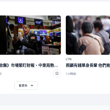
LTN
美股收盤》市場緊盯財報、中東局勢！道瓊跌464點 台積電ADR漲逾1％
前
1小時前
看更多