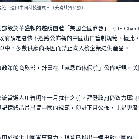
規範，遏阻中國科技進展。（美聯社資料照）
於華盛頓的遊說團體「美國全國商會」（US Chamber
拜登政府預定最快下週將公佈新的中國出口管制規範，據此
名單中，多數供應商將因而禁止向入榜企業提供產品。
口政策的商務部，計畫在「感恩節休假前」公佈新規。美
總統當選人川普明年一月就任之前，拜登政府仍致力壓制
寬記憶體晶片出貨中國的規範，預計下月公佈，此是更廣
被用於強化中國軍事實力，拜登已推出一連串對中國的出