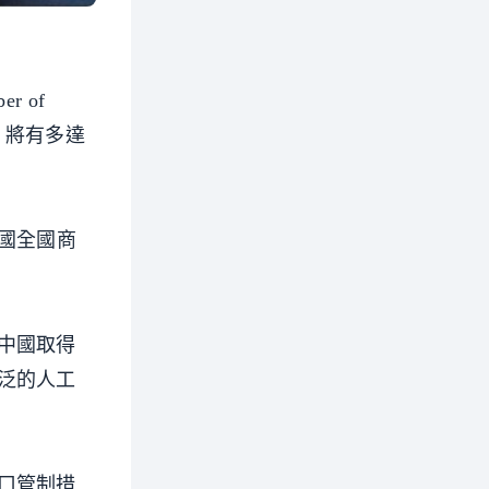
 of
，將有多達
國全國商
中國取得
泛的人工
口管制措