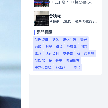
ETF是什麼？ETF投資如何入門？本系列專題文章將會告訴你新手必須知道的ETF基礎知識。
台積電
台積電（tSMC；股票代號2330）是全球領先的半導體代工公司，成立於1987年，總部位於台灣新竹。且已於美國、日本、德國及中國設廠，台積電是全球首家專業積體電路製造服務公司，也是全球最先進和最大規模的半導體代工廠。
熱門標籤
財務規劃
退休
退休生活
養老
台股
副業
輝達
台積電
消費
省錢
退休規劃
記憶體
AI
焦點股
財政部
統一發票
雲端發票
千萬特別獎
SK海力士
晶片