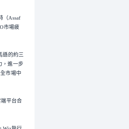
Assaf
PO市場疲
亞馬遜的約三
力，進一步
安全市場中
雲端平台合
。Wiz執行