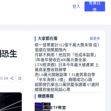
免費註
登入
冊
大家都在看
看更多
統一發票累計312張千萬大獎未領 這5
張還在領獎期限內
場恐生
月薪不夠用！他找到「低成本副業」
3年後年營收近400萬元養全家
LTN經濟通》日本今年最大破產案 上
萬商家應收款歸零
用1.6萬元開啟副業！31歲男靠自學
10:39
「半年海撈1.3億」 親曝成功心路
超節儉仍拿出22萬供愛孫讀書 67歲阿
嬤匯款後結局超心寒
精選專題
ETF教室