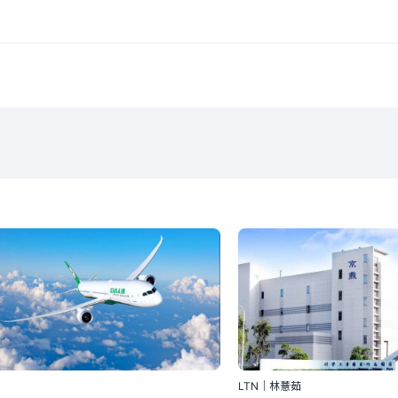
LTN｜林薏茹