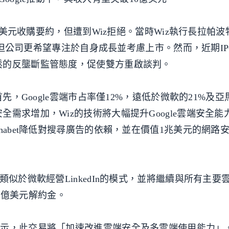
億美元收購要約，但遭到Wiz拒絕。當時Wiz執行長拉帕波特（
」，但公司更希望專注於自身成長並考慮上市。然而，近期I
鬆的反壟斷監管態度，促使雙方重啟談判。
首先，Google雲端市占率僅12%，遠低於微軟的21%及
需求增加，Wiz的技術將大幅提升Google雲端安全能
habet降低對搜尋廣告的依賴，並在價值1兆美元的網路
類似於微軟經營LinkedIn的模式，並將繼續與所有主要
32億美元解約金。
chai）表示，此交易將「加速改進雲端安全及多雲端使用能力」