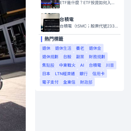
ETF是什麼？ETF投資如何入門？本系列專題文章將會告訴你新手必須知道的ETF基礎知識。
台積電
台積電（tSMC；股票代號2330）是全球領先的半導體代工公司，成立於1987年，總部位於台灣新竹。且已於美國、日本、德國及中國設廠，台積電是全球首家專業積體電路製造服務公司，也是全球最先進和最大規模的半導體代工廠。
熱門標籤
退休
退休生活
養老
退休金
退休規劃
台股
副業
財務規劃
焦點股
中東戰火
AI
台積電
川普
日本
LTN經濟通
銀行
信用卡
電子支付
全東信
財政部