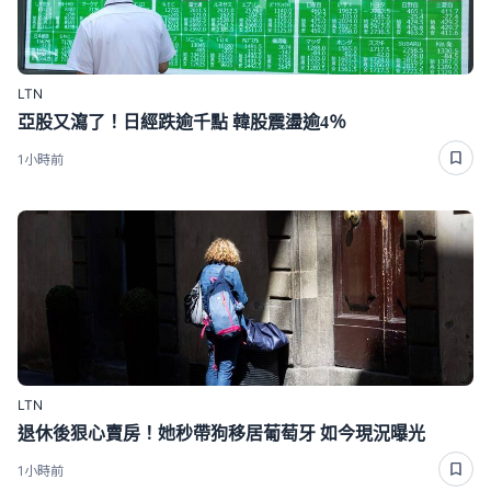
LTN
亞股又瀉了！日經跌逾千點 韓股震盪逾4％
1小時前
LTN
退休後狠心賣房！她秒帶狗移居葡萄牙 如今現況曝光
1小時前