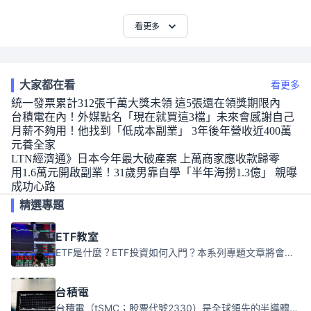
看更多
大家都在看
看更多
統一發票累計312張千萬大獎未領 這5張還在領獎期限內
台積電在內！外媒點名「現在就買這3檔」未來會感謝自己
月薪不夠用！他找到「低成本副業」 3年後年營收近400萬
元養全家
LTN經濟通》日本今年最大破產案 上萬商家應收款歸零
用1.6萬元開啟副業！31歲男靠自學「半年海撈1.3億」 親曝
成功心路
精選專題
ETF教室
ETF是什麼？ETF投資如何入門？本系列專題文章將會告訴你新手必須知道的ETF基礎知識。
台積電
台積電（tSMC；股票代號2330）是全球領先的半導體代工公司，成立於1987年，總部位於台灣新竹。且已於美國、日本、德國及中國設廠，台積電是全球首家專業積體電路製造服務公司，也是全球最先進和最大規模的半導體代工廠。