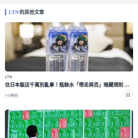
LTN
的其他文章
LTN
住日本飯店千萬別亂拿！瓶裝水「帶走與否」暗藏規則 搞錯恐多花錢
1小時前