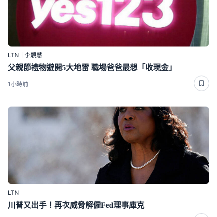
LTN｜李靚慧
父親節禮物避開5大地雷 職場爸爸最想「收現金」
1小時前
LTN
川普又出手！再次威脅解僱Fed理事庫克