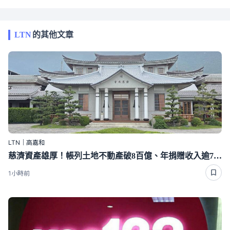
LTN
的其他文章
LTN｜高嘉和
慈濟資產雄厚！帳列土地不動產破8百億、年捐贈收入逾70億
1小時前