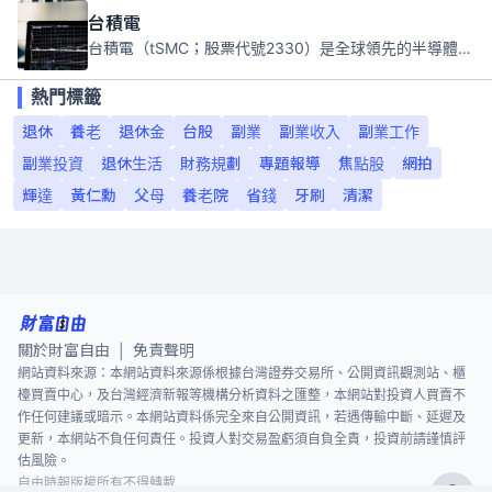
台積電
台積電（tSMC；股票代號2330）是全球領先的半導體代工公司，成立於1987年，總部位於台灣新竹。且已於美國、日本、德國及中國設廠，台積電是全球首家專業積體電路製造服務公司，也是全球最先進和最大規模的半導體代工廠。
熱門標籤
退休
養老
退休金
台股
副業
副業收入
副業工作
副業投資
退休生活
財務規劃
專題報導
焦點股
網拍
輝達
黃仁勳
父母
養老院
省錢
牙刷
清潔
關於財富自由
免責聲明
|
網站資料來源：本網站資料來源係根據台灣證券交易所、公開資訊觀測站、櫃
檯買賣中心，及台灣經濟新報等機構分析資料之匯整，本網站對投資人買賣不
作任何建議或暗示。本網站資料係完全來自公開資訊，若遇傳輸中斷、延遲及
更新，本網站不負任何責任。投資人對交易盈虧須自負全責，投資前請謹慎評
估風險。
自由時報版權所有不得轉載