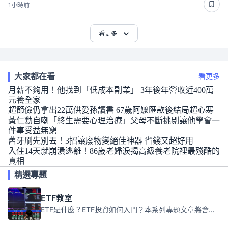
1小時前
看更多
大家都在看
看更多
月薪不夠用！他找到「低成本副業」 3年後年營收近400萬
元養全家
超節儉仍拿出22萬供愛孫讀書 67歲阿嬤匯款後結局超心寒
黃仁勳自嘲「終生需要心理治療」父母不斷挑剔讓他學會一
件事受益無窮
舊牙刷先別丟！3招讓廢物變絕佳神器 省錢又超好用
入住14天就崩潰逃離！86歲老婦淚揭高級養老院裡最殘酷的
真相
精選專題
ETF教室
ETF是什麼？ETF投資如何入門？本系列專題文章將會告訴你新手必須知道的ETF基礎知識。