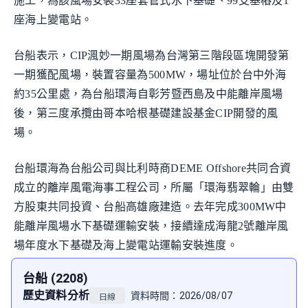
施工，為該風場安裝33座套管式水下基礎、99支基樁及1
座海上變電站。
台船表示，CIP渢妙一期風場為台灣第三階段區塊開發第
一期獲配風場，裝置容量為500MW，場址位於台中外海
約35公里處，為台船環海自彰芳暨西島及中能離岸風場
後，第三度承攬由哥本哈根基礎建設基金CIP開發的風
場。
台船環海為台船公司與比利時商DEME Offshore共同合資
成立的離岸風電海事工程公司，所屬「環海翡翠輪」由雙
方股東共同投資、台船高雄廠建造。去年完成300MW中
能離岸風場水下基礎運輸安裝，接續達成海龍2號離岸風
場年度水下基礎及海上變電站運輸安裝進度。