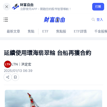
財富自由
打開
立即使用APP，開啟您的股市智慧導航！
登入
最新文章
焦點
ETF
焦點股
ETF詳情
千金股
延續使用環海翡翠輪 台船再獲合約
LTN｜洪定宏
2025/01/13 06:39