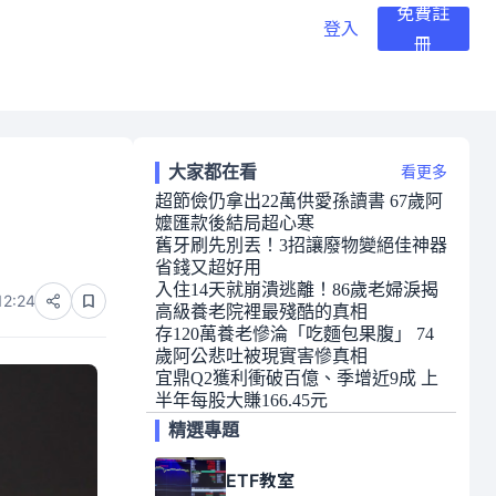
免費註
登入
冊
大家都在看
看更多
超節儉仍拿出22萬供愛孫讀書 67歲阿
嬤匯款後結局超心寒
舊牙刷先別丟！3招讓廢物變絕佳神器
省錢又超好用
入住14天就崩潰逃離！86歲老婦淚揭
12:24
高級養老院裡最殘酷的真相
存120萬養老慘淪「吃麵包果腹」 74
歲阿公悲吐被現實害慘真相
宜鼎Q2獲利衝破百億、季增近9成 上
半年每股大賺166.45元
精選專題
ETF教室