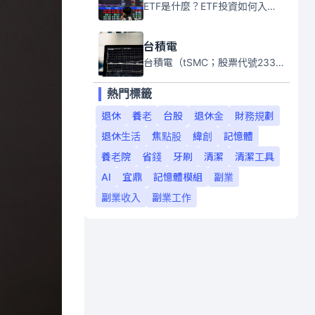
ETF是什麼？ETF投資如何入門？本系列專題文章將會告訴你新手必須知道的ETF基礎知識。
台積電
台積電（tSMC；股票代號2330）是全球領先的半導體代工公司，成立於1987年，總部位於台灣新竹。且已於美國、日本、德國及中國設廠，台積電是全球首家專業積體電路製造服務公司，也是全球最先進和最大規模的半導體代工廠。
熱門標籤
退休
養老
台股
退休金
財務規劃
退休生活
焦點股
緯創
記憶體
養老院
省錢
牙刷
清潔
清潔工具
AI
宜鼎
記憶體模組
副業
副業收入
副業工作