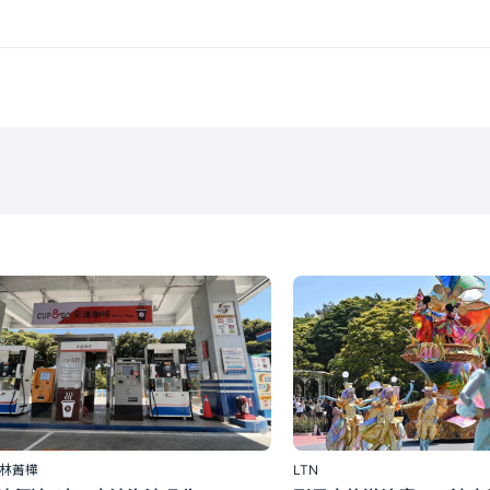
｜林菁樺
LTN