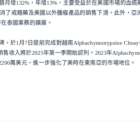
月增132%，年增13%，主要受益於在美國市場的血癌
一增長抵消了戒癮藥及美國以外腫瘤產品的銷售下滑。此外，
美時在泰國業務的擴展。
7日提前完成對越南Alphachymotrypsine Cho
y®的銷售收入將於2025年第一季開始認列。2023年Alphachymotr
到2200萬美元，進一步強化了美時在東南亞的市場地位。