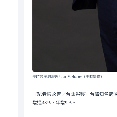
美時製藥總經理Petar Vazharov（美時提供）
〔記者陳永吉／台北報導〕台灣知名跨國製
增達48%、年增9%。