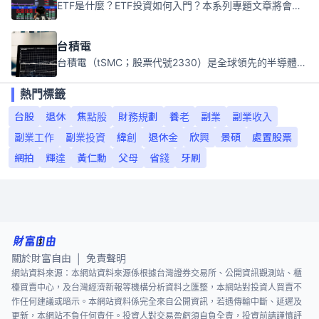
ETF是什麼？ETF投資如何入門？本系列專題文章將會告訴你新手必須知道的ETF基礎知識。
台積電
台積電（tSMC；股票代號2330）是全球領先的半導體代工公司，成立於1987年，總部位於台灣新竹。且已於美國、日本、德國及中國設廠，台積電是全球首家專業積體電路製造服務公司，也是全球最先進和最大規模的半導體代工廠。
熱門標籤
台股
退休
焦點股
財務規劃
養老
副業
副業收入
副業工作
副業投資
緯創
退休金
欣興
景碩
處置股票
網拍
輝達
黃仁勳
父母
省錢
牙刷
關於財富自由
免責聲明
|
網站資料來源：本網站資料來源係根據台灣證券交易所、公開資訊觀測站、櫃
檯買賣中心，及台灣經濟新報等機構分析資料之匯整，本網站對投資人買賣不
作任何建議或暗示。本網站資料係完全來自公開資訊，若遇傳輸中斷、延遲及
更新，本網站不負任何責任。投資人對交易盈虧須自負全責，投資前請謹慎評