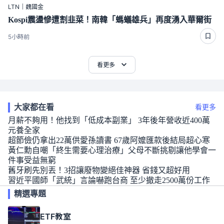
LTN｜魏國金
Kospi震盪慘遭割韭菜！南韓「螞蟻雄兵」再度湧入華爾街
5小時前
看更多
大家都在看
看更多
月薪不夠用！他找到「低成本副業」 3年後年營收近400萬
元養全家
超節儉仍拿出22萬供愛孫讀書 67歲阿嬤匯款後結局超心寒
黃仁勳自嘲「終生需要心理治療」父母不斷挑剔讓他學會一
件事受益無窮
舊牙刷先別丟！3招讓廢物變絕佳神器 省錢又超好用
習近平國師「武統」言論嚇跑台商 至少撤走2500萬份工作
精選專題
ETF教室