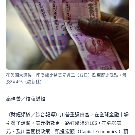
在美國大選後，印度盧比兌美元週二（12日）跌至歷史低點，觸
及84.496（歐新社）
高佳菁／核稿編輯
〔財經頻道／綜合報導〕川普重返白宮，在全球金融市場
引發了漣漪，美元指數更一路狂漲逼近106，在強勢美
元，及川普關稅政策，凱投宏觀（Capital Economics ）預