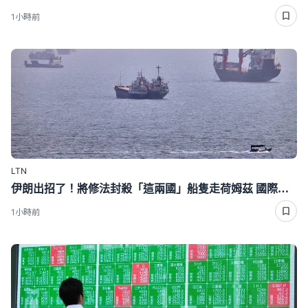
1小時前
LTN
伊朗出招了！將修法封殺「這兩國」船隻走荷姆茲 國際油價狂飆近4％
1小時前