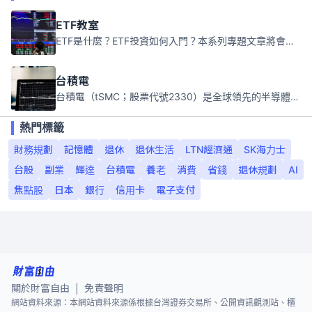
ETF教室
ETF是什麼？ETF投資如何入門？本系列專題文章將會告訴你新手必須知道的ETF基礎知識。
台積電
台積電（tSMC；股票代號2330）是全球領先的半導體代工公司，成立於1987年，總部位於台灣新竹。且已於美國、日本、德國及中國設廠，台積電是全球首家專業積體電路製造服務公司，也是全球最先進和最大規模的半導體代工廠。
熱門標籤
財務規劃
記憶體
退休
退休生活
LTN經濟通
SK海力士
台股
副業
輝達
台積電
養老
消費
省錢
退休規劃
AI
焦點股
日本
銀行
信用卡
電子支付
關於財富自由
免責聲明
|
網站資料來源：本網站資料來源係根據台灣證券交易所、公開資訊觀測站、櫃