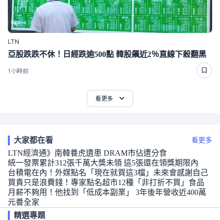
LTN
亞股跌跌不休！日經跌逾500點 韓股飆近2％直線下殺翻黑
1小時前
看更多
大家都在看
看更多
LTN經濟通》南韓養虎遺患 DRAM市佔遭分食
統一發票累計312張千萬大獎未領 這5張還在領獎期限內
台積電在內！外媒點名「現在就買這3檔」未來會感謝自己
買貴只是浪費錢！專家點名超市12種「非打折不買」食品
月薪不夠用！他找到「低成本副業」 3年後年營收近400萬
元養全家
精選專題